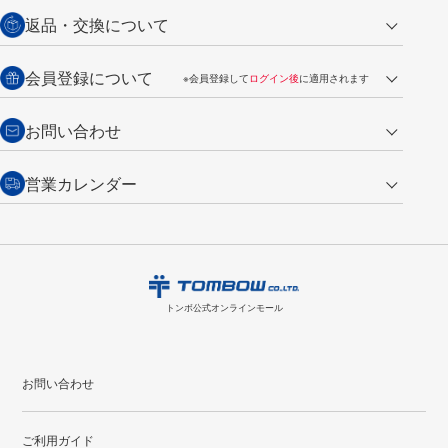
営業日午前11時までの決済完了の
代金引換
返品・交換について
ご注文は翌営業日の発送
銀行振込【前払い】
送料：全国一律 660円（税込）
返品の場合
会員登録について
※会員登録して
ログイン後
に適用されます
詳しくは
ご利用ガイド
をご覧ください。
商品到着後7日以内・未使用品に限り返品を承ります。
問い合わせフォーム
からご連絡ください。詳しくは
特定商取引法に基づく表記
をご覧くださ
・新規ご入会で
500ポイント
プレゼント
お問い合わせ
い。
・税込み2,200円以上のお買い上げで
送料無料
（通常は税込み5,500円以上で送料無料）
交換の場合
・次回のお買い物に使えるポイントがお買い上げごとに
100円につき1ポイ
営業カレンダー
トンボ製品・サービスに関する
商品到着後7日以内に限り交換を承ります。
問い合わせフォーム
からご連絡
ント
付与されます。
お問い合わせ
ください。詳しくは
特定商取引法に基づく表記
をご覧ください。
・ご購入履歴が確認できます。
8
2026.09
月
・領収書のダウンロードができます。
日
月
火
水
木
金
土
日
月
トンボ公式オンラインモールの
会員登録はこちら
購入・返品に関するお問い合わせ
1
トンボ公式オンラインモール
2
3
4
5
6
7
8
6
7
9
10
11
12
13
14
15
13
14
お問い合わせ
16
17
18
19
20
21
22
20
21
ご利用ガイド
23
24
25
26
27
28
29
27
28