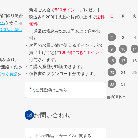
・新規ご入会で
500ポイント
プレゼント
品に限り返品
日
月
火
・税込み2,200円以上のお買い上げで
送料
からご連
ーム
無料
取引法に基づ
（通常は税込み5,500円以上で送料無
2
3
4
料）
・次回のお買い物に使えるポイントがお
9
10
11
買い上げごとに
100円につき1ポイント
付与されます。
換を承りま
16
17
18
・ご購入履歴が確認できます。
ご連絡くださ
23
24
25
・領収書のダウンロードができます。
を
基づく表記
30
31
会員登録はこちら
●
配送休日
お問い合わせ
トンボ製品・サービスに関する