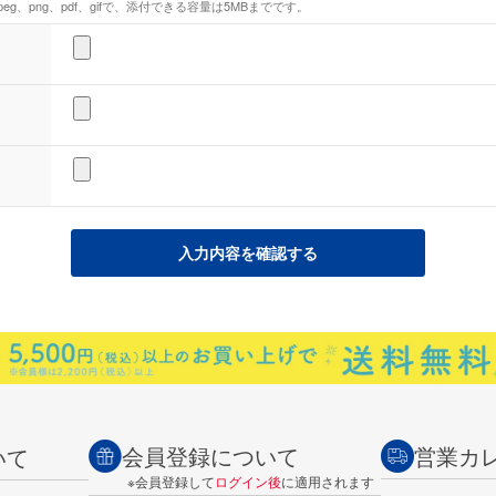
eg、png、pdf、gifで、添付できる容量は5MBまでです。
会員登録について
営業カ
いて
※会員登録して
ログイン後
に適用されます