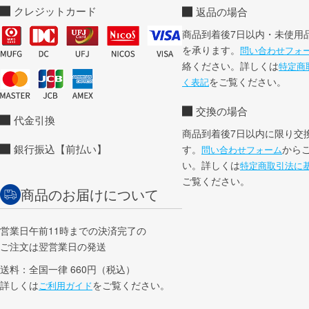
クレジットカード
返品の場合
商品到着後7日以内・未使用
を承ります。
問い合わせフォ
絡ください。詳しくは
特定商
をご覧ください。
く表記
交換の場合
代金引換
商品到着後7日以内に限り交
銀行振込【前払い】
す。
から
問い合わせフォーム
い。詳しくは
特定商取引法に
ご覧ください。
商品のお届けについて
営業日午前11時までの決済完了の
ご注文は翌営業日の発送
送料：全国一律 660円（税込）
詳しくは
をご覧ください。
ご利用ガイド