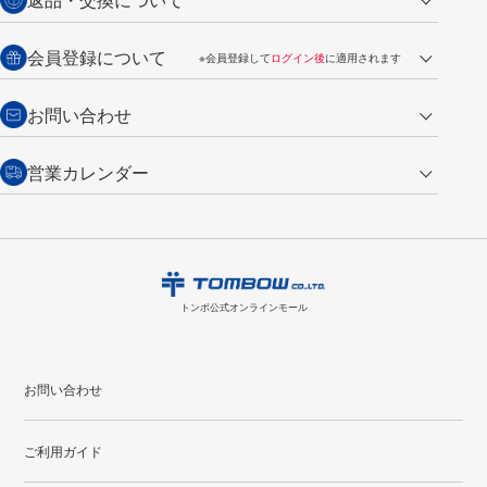
ご注文は翌営業日の発送
銀行振込【前払い】
送料：全国一律 660円（税込）
返品の場合
会員登録について
※会員登録して
ログイン後
に適用されます
詳しくは
ご利用ガイド
をご覧ください。
商品到着後7日以内・未使用品に限り返品を承ります。
問い合わせフォーム
からご連絡ください。詳しくは
特定商取引法に基づく表記
をご覧くださ
・新規ご入会で
500ポイント
プレゼント
お問い合わせ
い。
・税込み2,200円以上のお買い上げで
送料無料
（通常は税込み5,500円以上で送料無料）
交換の場合
・次回のお買い物に使えるポイントがお買い上げごとに
100円につき1ポイ
営業カレンダー
トンボ製品・サービスに関する
商品到着後7日以内に限り交換を承ります。
問い合わせフォーム
からご連絡
ント
付与されます。
お問い合わせ
ください。詳しくは
特定商取引法に基づく表記
をご覧ください。
・ご購入履歴が確認できます。
8
2026.09
月
・領収書のダウンロードができます。
日
月
火
水
木
金
土
日
月
トンボ公式オンラインモールの
会員登録はこちら
購入・返品に関するお問い合わせ
1
トンボ公式オンラインモール
2
3
4
5
6
7
8
6
7
9
10
11
12
13
14
15
13
14
お問い合わせ
16
17
18
19
20
21
22
20
21
ご利用ガイド
23
24
25
26
27
28
29
27
28