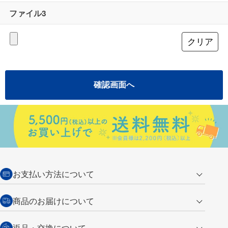
ファイル3
お支払い方法について
クレジットカード
商品のお届けについて
営業日午前11時までの決済完了の
代金引換
返品・交換について