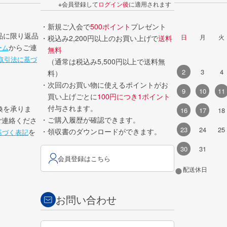
※会員登録して
ログイン後
に適用されます
・新規ご入会で
500ポイント
プレゼント
品に限り返品
日
月
火
・税込み2,200円以上のお買い上げで
送料
からご連
ーム
無料
取引法に基づ
（通常は税込み5,500円以上で送料無
2
3
4
料）
・次回のお買い物に使えるポイントがお
9
10
11
買い上げごとに
100円につき1ポイント
付与されます。
換を承りま
16
17
18
・ご購入履歴が確認できます。
ご連絡くださ
23
24
25
・領収書のダウンロードができます。
を
基づく表記
30
31
会員登録はこちら
●
配送休日
お問い合わせ