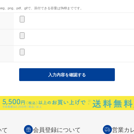
eg、png、pdf、gifで、添付できる容量は5MBまでです。
会員登録について
営業カ
いて