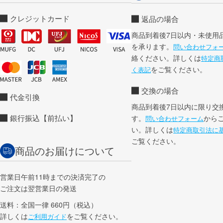
クレジットカード
返品の場合
商品到着後7日以内・未使用
を承ります。
問い合わせフォ
絡ください。詳しくは
特定商
をご覧ください。
く表記
交換の場合
代金引換
商品到着後7日以内に限り交
銀行振込【前払い】
す。
から
問い合わせフォーム
い。詳しくは
特定商取引法に
ご覧ください。
商品のお届けについて
営業日午前11時までの決済完了の
ご注文は翌営業日の発送
送料：全国一律 660円（税込）
詳しくは
をご覧ください。
ご利用ガイド