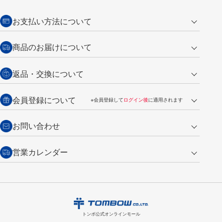
お支払い方法について
クレジットカード
商品のお届けについて
営業日午前11時までの決済完了の
代金引換
返品・交換について
ご注文は翌営業日の発送
銀行振込【前払い】
送料：全国一律 660円（税込）
返品の場合
会員登録について
※会員登録して
ログイン後
に適用されます
詳しくは
ご利用ガイド
をご覧ください。
商品到着後7日以内・未使用品に限り返品を承ります。
問い合わせフォーム
からご連絡ください。詳しくは
特定商取引法に基づく表記
をご覧くださ
・新規ご入会で
500ポイント
プレゼント
お問い合わせ
い。
・税込み2,200円以上のお買い上げで
送料無料
（通常は税込み5,500円以上で送料無料）
交換の場合
・次回のお買い物に使えるポイントがお買い上げごとに
100円につき1ポイ
営業カレンダー
トンボ製品・サービスに関する
商品到着後7日以内に限り交換を承ります。
問い合わせフォーム
からご連絡
ント
付与されます。
お問い合わせ
ください。詳しくは
特定商取引法に基づく表記
をご覧ください。
・ご購入履歴が確認できます。
8
2026.09
月
・領収書のダウンロードができます。
日
月
火
水
木
金
土
日
月
トンボ公式オンラインモールの
会員登録はこちら
購入・返品に関するお問い合わせ
1
トンボ公式オンラインモール