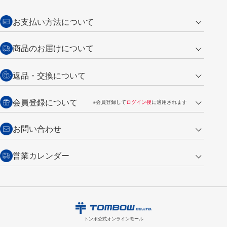
お支払い方法について
クレジットカード
商品のお届けについて
営業日午前11時までの決済完了の
代金引換
返品・交換について
ご注文は翌営業日の発送
銀行振込【前払い】
送料：全国一律 660円（税込）
返品の場合
会員登録について
※会員登録して
ログイン後
に適用されます
詳しくは
ご利用ガイド
をご覧ください。
商品到着後7日以内・未使用品に限り返品を承ります。
問い合わせフォーム
からご連絡ください。詳しくは
特定商取引法に基づく表記
をご覧くださ
・新規ご入会で
500ポイント
プレゼント
お問い合わせ
い。
・税込み2,200円以上のお買い上げで
送料無料
（通常は税込み5,500円以上で送料無料）
交換の場合
・次回のお買い物に使えるポイントがお買い上げごとに
100円につき1ポイ
営業カレンダー
トンボ製品・サービスに関する
商品到着後7日以内に限り交換を承ります。
問い合わせフォーム
からご連絡
ント
付与されます。
お問い合わせ
ください。詳しくは
特定商取引法に基づく表記
をご覧ください。
・ご購入履歴が確認できます。
8
2026.09
月
・領収書のダウンロードができます。
日
月
火
水
木
金
土
日
月
トンボ公式オンラインモールの
会員登録はこちら
購入・返品に関するお問い合わせ
1
トンボ公式オンラインモール