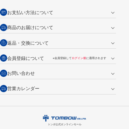
お支払い方法について
クレジットカード
商品のお届けについて
営業日午前11時までの決済完了の
代金引換
返品・交換について
ご注文は翌営業日の発送
銀行振込【前払い】
送料：全国一律 660円（税込）
返品の場合
会員登録について
※会員登録して
ログイン後
に適用されます
詳しくは
ご利用ガイド
をご覧ください。
商品到着後7日以内・未使用品に限り返品を承ります。
問い合わせフォーム
からご連絡ください。詳しくは
特定商取引法に基づく表記
をご覧くださ
・新規ご入会で
500ポイント
プレゼント
お問い合わせ
い。
・税込み2,200円以上のお買い上げで
送料無料
（通常は税込み5,500円以上で送料無料）
交換の場合
・次回のお買い物に使えるポイントがお買い上げごとに
100円につき1ポイ
営業カレンダー
トンボ製品・サービスに関する
商品到着後7日以内に限り交換を承ります。
問い合わせフォーム
からご連絡
ント
付与されます。
お問い合わせ
ください。詳しくは
特定商取引法に基づく表記
をご覧ください。
・ご購入履歴が確認できます。
8
2026.09
月
・領収書のダウンロードができます。
日
月
火
水
木
金
土
日
月
トンボ公式オンラインモールの
会員登録はこちら
購入・返品に関するお問い合わせ
1
トンボ公式オンラインモール