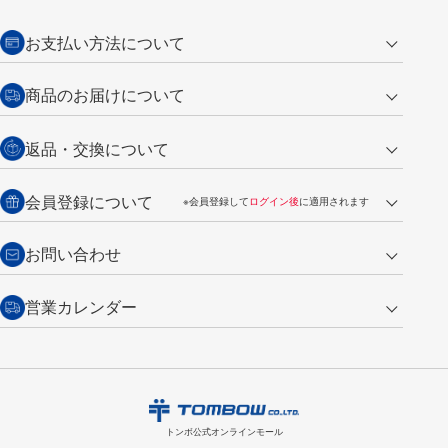
お支払い方法について
クレジットカード
商品のお届けについて
営業日午前11時までの決済完了の
代金引換
返品・交換について
ご注文は翌営業日の発送
銀行振込【前払い】
送料：全国一律 660円（税込）
返品の場合
会員登録について
※会員登録して
ログイン後
に適用されます
詳しくは
ご利用ガイド
をご覧ください。
商品到着後7日以内・未使用品に限り返品を承ります。
問い合わせフォーム
からご連絡ください。詳しくは
特定商取引法に基づく表記
をご覧くださ
・新規ご入会で
500ポイント
プレゼント
お問い合わせ
い。
・税込み2,200円以上のお買い上げで
送料無料
（通常は税込み5,500円以上で送料無料）
交換の場合
・次回のお買い物に使えるポイントがお買い上げごとに
100円につき1ポイ
営業カレンダー
トンボ製品・サービスに関する
商品到着後7日以内に限り交換を承ります。
問い合わせフォーム
からご連絡
ント
付与されます。
お問い合わせ
ください。詳しくは
特定商取引法に基づく表記
をご覧ください。
・ご購入履歴が確認できます。
8
2026.09
月
・領収書のダウンロードができます。
日
月
火
水
木
金
土
日
月
トンボ公式オンラインモールの
会員登録はこちら
購入・返品に関するお問い合わせ
1
トンボ公式オンラインモール