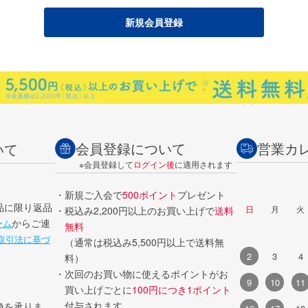
会員登録について
営業カ
いて
※会員登録して
ログイン後
に適用されます
・新規ご入会で
500ポイント
プレゼント
品に限り返品
日
月
火
・税込み2,200円以上のお買い上げで
送料
からご連
ーム
無料
取引法に基づ
（通常は税込み5,500円以上で送料無
2
3
4
料）
・次回のお買い物に使えるポイントがお
9
10
11
買い上げごとに
100円につき1ポイント
付与されます。
換を承りま