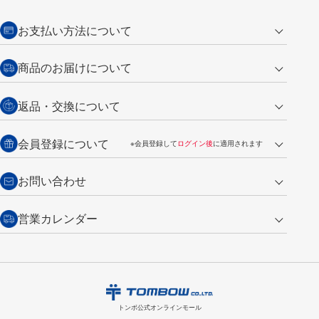
お支払い方法について
クレジットカード
商品のお届けについて
営業日午前11時までの決済完了の
代金引換
返品・交換について
ご注文は翌営業日の発送
銀行振込【前払い】
送料：全国一律 660円（税込）
返品の場合
会員登録について
※会員登録して
ログイン後
に適用されます
詳しくは
ご利用ガイド
をご覧ください。
商品到着後7日以内・未使用品に限り返品を承ります。
問い合わせフォーム
からご連絡ください。詳しくは
特定商取引法に基づく表記
をご覧くださ
・新規ご入会で
500ポイント
プレゼント
お問い合わせ
い。
・税込み2,200円以上のお買い上げで
送料無料
（通常は税込み5,500円以上で送料無料）
交換の場合
・次回のお買い物に使えるポイントがお買い上げごとに
100円につき1ポイ
営業カレンダー
トンボ製品・サービスに関する
商品到着後7日以内に限り交換を承ります。
問い合わせフォーム
からご連絡
ント
付与されます。
お問い合わせ
ください。詳しくは
特定商取引法に基づく表記
をご覧ください。
・ご購入履歴が確認できます。
8
2026.09
月
・領収書のダウンロードができます。
日
月
火
水
木
金
土
日
月
トンボ公式オンラインモールの
会員登録はこちら
購入・返品に関するお問い合わせ
1
トンボ公式オンラインモール