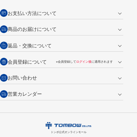
お支払い方法について
クレジットカード
商品のお届けについて
営業日午前11時までの決済完了の
代金引換
返品・交換について
ご注文は翌営業日の発送
銀行振込【前払い】
送料：全国一律 660円（税込）
返品の場合
会員登録について
※会員登録して
ログイン後
に適用されます
詳しくは
ご利用ガイド
をご覧ください。
商品到着後7日以内・未使用品に限り返品を承ります。
問い合わせフォーム
からご連絡ください。詳しくは
特定商取引法に基づく表記
をご覧くださ
・新規ご入会で
500ポイント
プレゼント
お問い合わせ
い。
・税込み2,200円以上のお買い上げで
送料無料
（通常は税込み5,500円以上で送料無料）
交換の場合
・次回のお買い物に使えるポイントがお買い上げごとに
100円につき1ポイ
営業カレンダー
トンボ製品・サービスに関する
商品到着後7日以内に限り交換を承ります。
問い合わせフォーム
からご連絡
ント
付与されます。
お問い合わせ
ください。詳しくは
特定商取引法に基づく表記
をご覧ください。
・ご購入履歴が確認できます。
8
2026.09
月
・領収書のダウンロードができます。
日
月
火
水
木
金
土
日
月
トンボ公式オンラインモールの
会員登録はこちら
購入・返品に関するお問い合わせ
1
トンボ公式オンラインモール