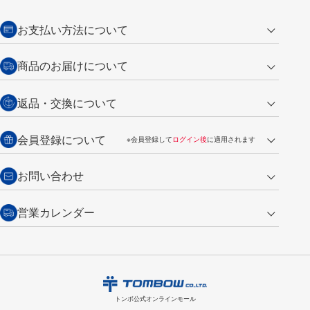
お支払い方法について
クレジットカード
商品のお届けについて
営業日午前11時までの決済完了の
代金引換
返品・交換について
ご注文は翌営業日の発送
銀行振込【前払い】
送料：全国一律 660円（税込）
返品の場合
会員登録について
※会員登録して
ログイン後
に適用されます
詳しくは
ご利用ガイド
をご覧ください。
商品到着後7日以内・未使用品に限り返品を承ります。
問い合わせフォーム
からご連絡ください。詳しくは
特定商取引法に基づく表記
をご覧くださ
・新規ご入会で
500ポイント
プレゼント
お問い合わせ
い。
・税込み2,200円以上のお買い上げで
送料無料
（通常は税込み5,500円以上で送料無料）
交換の場合
・次回のお買い物に使えるポイントがお買い上げごとに
100円につき1ポイ
営業カレンダー
トンボ製品・サービスに関する
商品到着後7日以内に限り交換を承ります。
問い合わせフォーム
からご連絡
ント
付与されます。
お問い合わせ
ください。詳しくは
特定商取引法に基づく表記
をご覧ください。
・ご購入履歴が確認できます。
8
2026.09
月
・領収書のダウンロードができます。
日
月
火
水
木
金
土
日
月
トンボ公式オンラインモールの
会員登録はこちら
購入・返品に関するお問い合わせ
1
トンボ公式オンラインモール