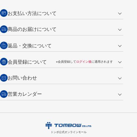
お支払い方法について
クレジットカード
商品のお届けについて
営業日午前11時までの決済完了の
代金引換
返品・交換について
ご注文は翌営業日の発送
銀行振込【前払い】
送料：全国一律 660円（税込）
返品の場合
会員登録について
※会員登録して
ログイン後
に適用されます
詳しくは
ご利用ガイド
をご覧ください。
商品到着後7日以内・未使用品に限り返品を承ります。
問い合わせフォーム
からご連絡ください。詳しくは
特定商取引法に基づく表記
をご覧くださ
・新規ご入会で
500ポイント
プレゼント
お問い合わせ
い。
・税込み2,200円以上のお買い上げで
送料無料
（通常は税込み5,500円以上で送料無料）
交換の場合
・次回のお買い物に使えるポイントがお買い上げごとに
100円につき1ポイ
営業カレンダー
トンボ製品・サービスに関する
商品到着後7日以内に限り交換を承ります。
問い合わせフォーム
からご連絡
ント
付与されます。
お問い合わせ
ください。詳しくは
特定商取引法に基づく表記
をご覧ください。
・ご購入履歴が確認できます。
8
2026.09
月
・領収書のダウンロードができます。
日
月
火
水
木
金
土
日
月
トンボ公式オンラインモールの
会員登録はこちら
購入・返品に関するお問い合わせ
1
トンボ公式オンラインモール