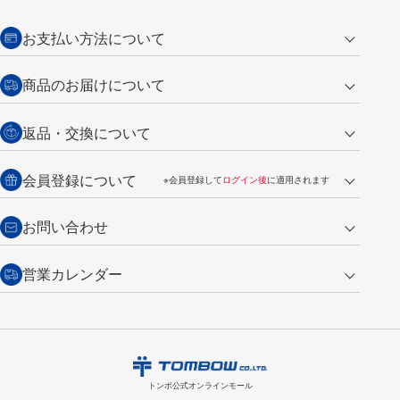
お支払い方法について
クレジットカード
商品のお届けについて
営業日午前11時までの決済完了の
代金引換
返品・交換について
ご注文は翌営業日の発送
銀行振込【前払い】
送料：全国一律 660円（税込）
返品の場合
会員登録について
※会員登録して
ログイン後
に適用されます
詳しくは
ご利用ガイド
をご覧ください。
商品到着後7日以内・未使用品に限り返品を承ります。
問い合わせフォーム
からご連絡ください。詳しくは
特定商取引法に基づく表記
をご覧くださ
・新規ご入会で
500ポイント
プレゼント
お問い合わせ
い。
・税込み2,200円以上のお買い上げで
送料無料
（通常は税込み5,500円以上で送料無料）
交換の場合
・次回のお買い物に使えるポイントがお買い上げごとに
100円につき1ポイ
営業カレンダー
トンボ製品・サービスに関する
商品到着後7日以内に限り交換を承ります。
問い合わせフォーム
からご連絡
ント
付与されます。
お問い合わせ
ください。詳しくは
特定商取引法に基づく表記
をご覧ください。
・ご購入履歴が確認できます。
8
2026.09
月
・領収書のダウンロードができます。
日
月
火
水
木
金
土
日
月
トンボ公式オンラインモールの
会員登録はこちら
購入・返品に関するお問い合わせ
1
トンボ公式オンラインモール