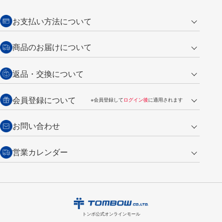
お支払い方法について
クレジットカード
商品のお届けについて
営業日午前11時までの決済完了の
代金引換
返品・交換について
ご注文は翌営業日の発送
銀行振込【前払い】
送料：全国一律 660円（税込）
返品の場合
会員登録について
※会員登録して
ログイン後
に適用されます
詳しくは
ご利用ガイド
をご覧ください。
商品到着後7日以内・未使用品に限り返品を承ります。
問い合わせフォーム
からご連絡ください。詳しくは
特定商取引法に基づく表記
をご覧くださ
・新規ご入会で
500ポイント
プレゼント
お問い合わせ
い。
・税込み2,200円以上のお買い上げで
送料無料
（通常は税込み5,500円以上で送料無料）
交換の場合
・次回のお買い物に使えるポイントがお買い上げごとに
100円につき1ポイ
営業カレンダー
トンボ製品・サービスに関する
商品到着後7日以内に限り交換を承ります。
問い合わせフォーム
からご連絡
ント
付与されます。
お問い合わせ
ください。詳しくは
特定商取引法に基づく表記
をご覧ください。
・ご購入履歴が確認できます。
8
2026.09
月
・領収書のダウンロードができます。
日
月
火
水
木
金
土
日
月
トンボ公式オンラインモールの
会員登録はこちら
購入・返品に関するお問い合わせ
1
トンボ公式オンラインモール