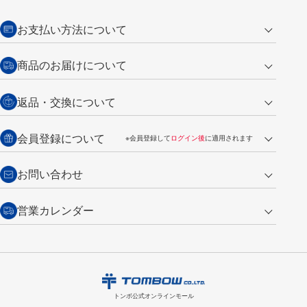
お支払い方法について
クレジットカード
商品のお届けについて
営業日午前11時までの決済完了の
代金引換
返品・交換について
ご注文は翌営業日の発送
銀行振込【前払い】
送料：全国一律 660円（税込）
返品の場合
会員登録について
※会員登録して
ログイン後
に適用されます
詳しくは
ご利用ガイド
をご覧ください。
商品到着後7日以内・未使用品に限り返品を承ります。
問い合わせフォーム
からご連絡ください。詳しくは
特定商取引法に基づく表記
をご覧くださ
・新規ご入会で
500ポイント
プレゼント
お問い合わせ
い。
・税込み2,200円以上のお買い上げで
送料無料
（通常は税込み5,500円以上で送料無料）
交換の場合
・次回のお買い物に使えるポイントがお買い上げごとに
100円につき1ポイ
営業カレンダー
トンボ製品・サービスに関する
商品到着後7日以内に限り交換を承ります。
問い合わせフォーム
からご連絡
ント
付与されます。
お問い合わせ
ください。詳しくは
特定商取引法に基づく表記
をご覧ください。
・ご購入履歴が確認できます。
8
2026.09
月
・領収書のダウンロードができます。
日
月
火
水
木
金
土
日
月
トンボ公式オンラインモールの
会員登録はこちら
購入・返品に関するお問い合わせ
1
トンボ公式オンラインモール