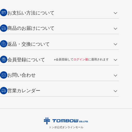
お支払い方法について
クレジットカード
商品のお届けについて
営業日午前11時までの決済完了の
代金引換
返品・交換について
ご注文は翌営業日の発送
銀行振込【前払い】
送料：全国一律 660円（税込）
返品の場合
会員登録について
※会員登録して
ログイン後
に適用されます
詳しくは
ご利用ガイド
をご覧ください。
商品到着後7日以内・未使用品に限り返品を承ります。
問い合わせフォーム
からご連絡ください。詳しくは
特定商取引法に基づく表記
をご覧くださ
・新規ご入会で
500ポイント
プレゼント
お問い合わせ
い。
・税込み2,200円以上のお買い上げで
送料無料
（通常は税込み5,500円以上で送料無料）
交換の場合
・次回のお買い物に使えるポイントがお買い上げごとに
100円につき1ポイ
営業カレンダー
トンボ製品・サービスに関する
商品到着後7日以内に限り交換を承ります。
問い合わせフォーム
からご連絡
ント
付与されます。
お問い合わせ
ください。詳しくは
特定商取引法に基づく表記
をご覧ください。
・ご購入履歴が確認できます。
8
2026.09
月
・領収書のダウンロードができます。
日
月
火
水
木
金
土
日
月
トンボ公式オンラインモールの
会員登録はこちら
購入・返品に関するお問い合わせ
1
トンボ公式オンラインモール