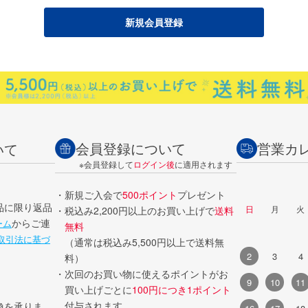
会員登録について
営業カ
いて
※会員登録して
ログイン後
に適用されます
・新規ご入会で
500ポイント
プレゼント
品に限り返品
日
月
火
・税込み2,200円以上のお買い上げで
送料
からご連
ーム
無料
取引法に基づ
（通常は税込み5,500円以上で送料無
2
3
4
料）
・次回のお買い物に使えるポイントがお
9
10
11
買い上げごとに
100円につき1ポイント
付与されます。
換を承りま