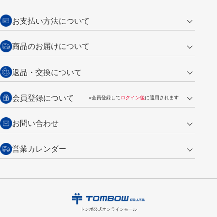
お支払い方法について
クレジットカード
商品のお届けについて
営業日午前11時までの決済完了の
代金引換
返品・交換について
ご注文は翌営業日の発送
銀行振込【前払い】
送料：全国一律 660円（税込）
返品の場合
会員登録について
※会員登録して
ログイン後
に適用されます
詳しくは
ご利用ガイド
をご覧ください。
商品到着後7日以内・未使用品に限り返品を承ります。
問い合わせフォーム
からご連絡ください。詳しくは
特定商取引法に基づく表記
をご覧くださ
・新規ご入会で
500ポイント
プレゼント
お問い合わせ
い。
・税込み2,200円以上のお買い上げで
送料無料
（通常は税込み5,500円以上で送料無料）
交換の場合
・次回のお買い物に使えるポイントがお買い上げごとに
100円につき1ポイ
営業カレンダー
トンボ製品・サービスに関する
商品到着後7日以内に限り交換を承ります。
問い合わせフォーム
からご連絡
ント
付与されます。
お問い合わせ
ください。詳しくは
特定商取引法に基づく表記
をご覧ください。
・ご購入履歴が確認できます。
8
2026.09
月
・領収書のダウンロードができます。
日
月
火
水
木
金
土
日
月
トンボ公式オンラインモールの
会員登録はこちら
購入・返品に関するお問い合わせ
1
トンボ公式オンラインモール