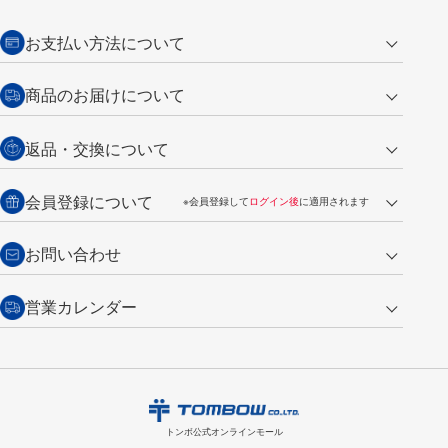
お支払い方法について
クレジットカード
商品のお届けについて
営業日午前11時までの決済完了の
代金引換
返品・交換について
ご注文は翌営業日の発送
銀行振込【前払い】
送料：全国一律 660円（税込）
返品の場合
会員登録について
※会員登録して
ログイン後
に適用されます
詳しくは
ご利用ガイド
をご覧ください。
商品到着後7日以内・未使用品に限り返品を承ります。
問い合わせフォーム
からご連絡ください。詳しくは
特定商取引法に基づく表記
をご覧くださ
・新規ご入会で
500ポイント
プレゼント
お問い合わせ
い。
・税込み2,200円以上のお買い上げで
送料無料
（通常は税込み5,500円以上で送料無料）
交換の場合
・次回のお買い物に使えるポイントがお買い上げごとに
100円につき1ポイ
営業カレンダー
トンボ製品・サービスに関する
商品到着後7日以内に限り交換を承ります。
問い合わせフォーム
からご連絡
ント
付与されます。
お問い合わせ
ください。詳しくは
特定商取引法に基づく表記
をご覧ください。
・ご購入履歴が確認できます。
8
2026.09
月
・領収書のダウンロードができます。
日
月
火
水
木
金
土
日
月
トンボ公式オンラインモールの
会員登録はこちら
購入・返品に関するお問い合わせ
1
トンボ公式オンラインモール