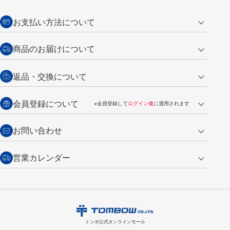
お支払い方法について
クレジットカード
商品のお届けについて
営業日午前11時までの決済完了の
代金引換
返品・交換について
ご注文は翌営業日の発送
銀行振込【前払い】
送料：全国一律 660円（税込）
返品の場合
会員登録について
※会員登録して
ログイン後
に適用されます
詳しくは
ご利用ガイド
をご覧ください。
商品到着後7日以内・未使用品に限り返品を承ります。
問い合わせフォーム
からご連絡ください。詳しくは
特定商取引法に基づく表記
をご覧くださ
・新規ご入会で
500ポイント
プレゼント
お問い合わせ
い。
・税込み2,200円以上のお買い上げで
送料無料
（通常は税込み5,500円以上で送料無料）
交換の場合
・次回のお買い物に使えるポイントがお買い上げごとに
100円につき1ポイ
営業カレンダー
トンボ製品・サービスに関する
商品到着後7日以内に限り交換を承ります。
問い合わせフォーム
からご連絡
ント
付与されます。
お問い合わせ
ください。詳しくは
特定商取引法に基づく表記
をご覧ください。
・ご購入履歴が確認できます。
8
2026.09
月
・領収書のダウンロードができます。
日
月
火
水
木
金
土
日
月
トンボ公式オンラインモールの
会員登録はこちら
購入・返品に関するお問い合わせ
1
トンボ公式オンラインモール