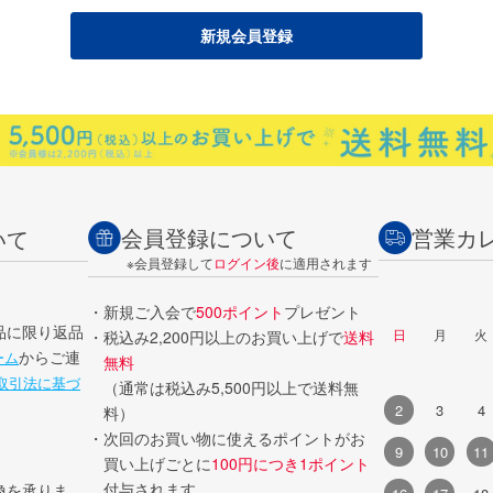
会員登録について
営業カ
いて
※会員登録して
ログイン後
に適用されます
・新規ご入会で
500ポイント
プレゼント
品に限り返品
日
月
火
・税込み2,200円以上のお買い上げで
送料
からご連
ーム
無料
取引法に基づ
（通常は税込み5,500円以上で送料無
2
3
4
料）
・次回のお買い物に使えるポイントがお
9
10
11
買い上げごとに
100円につき1ポイント
付与されます。
換を承りま