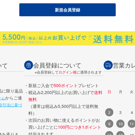
会員登録について
営業カ
いて
※会員登録して
ログイン後
に適用されます
・新規ご入会で
500ポイント
プレゼント
品に限り返品
日
月
火
・税込み2,200円以上のお買い上げで
送料
からご連
ーム
無料
取引法に基づ
（通常は税込み5,500円以上で送料無
2
3
4
料）
・次回のお買い物に使えるポイントがお
9
10
11
買い上げごとに
100円につき1ポイント
付与されます。
換を承りま