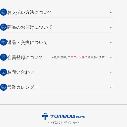
お支払い方法について
クレジットカード
商品のお届けについて
営業日午前11時までの決済完了の
代金引換
返品・交換について
ご注文は翌営業日の発送
銀行振込【前払い】
送料：全国一律 660円（税込）
返品の場合
会員登録について
※会員登録して
ログイン後
に適用されます
詳しくは
ご利用ガイド
をご覧ください。
商品到着後7日以内・未使用品に限り返品を承ります。
問い合わせフォーム
からご連絡ください。詳しくは
特定商取引法に基づく表記
をご覧くださ
・新規ご入会で
500ポイント
プレゼント
お問い合わせ
い。
・税込み2,200円以上のお買い上げで
送料無料
（通常は税込み5,500円以上で送料無料）
交換の場合
・次回のお買い物に使えるポイントがお買い上げごとに
100円につき1ポイ
営業カレンダー
トンボ製品・サービスに関する
商品到着後7日以内に限り交換を承ります。
問い合わせフォーム
からご連絡
ント
付与されます。
お問い合わせ
ください。詳しくは
特定商取引法に基づく表記
をご覧ください。
・ご購入履歴が確認できます。
8
2026.09
月
・領収書のダウンロードができます。
日
月
火
水
木
金
土
日
月
トンボ公式オンラインモールの
会員登録はこちら
購入・返品に関するお問い合わせ
1
トンボ公式オンラインモール