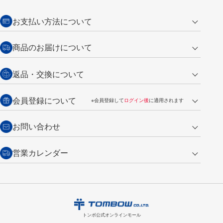
お支払い方法について
クレジットカード
商品のお届けについて
営業日午前11時までの決済完了の
代金引換
返品・交換について
ご注文は翌営業日の発送
銀行振込【前払い】
送料：全国一律 660円（税込）
返品の場合
会員登録について
※会員登録して
ログイン後
に適用されます
詳しくは
ご利用ガイド
をご覧ください。
商品到着後7日以内・未使用品に限り返品を承ります。
問い合わせフォーム
からご連絡ください。詳しくは
特定商取引法に基づく表記
をご覧くださ
・新規ご入会で
500ポイント
プレゼント
お問い合わせ
い。
・税込み2,200円以上のお買い上げで
送料無料
（通常は税込み5,500円以上で送料無料）
交換の場合
・次回のお買い物に使えるポイントがお買い上げごとに
100円につき1ポイ
営業カレンダー
トンボ製品・サービスに関する
商品到着後7日以内に限り交換を承ります。
問い合わせフォーム
からご連絡
ント
付与されます。
お問い合わせ
ください。詳しくは
特定商取引法に基づく表記
をご覧ください。
・ご購入履歴が確認できます。
8
2026.09
月
・領収書のダウンロードができます。
日
月
火
水
木
金
土
日
月
トンボ公式オンラインモールの
会員登録はこちら
購入・返品に関するお問い合わせ
1
トンボ公式オンラインモール