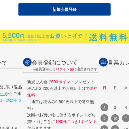
会員登録について
営業カ
いて
※会員登録して
ログイン後
に適用されます
・新規ご入会で
500ポイント
プレゼント
品に限り返品
日
月
火
・税込み2,200円以上のお買い上げで
送料
からご連
ーム
無料
取引法に基づ
（通常は税込み5,500円以上で送料無
2
3
4
料）
・次回のお買い物に使えるポイントがお
9
10
11
買い上げごとに
100円につき1ポイント
付与されます。
換を承りま