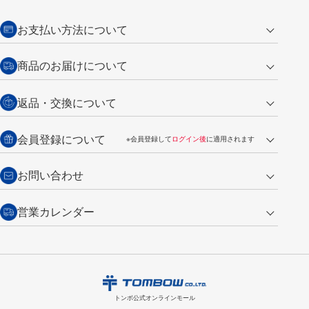
お支払い方法について
クレジットカード
商品のお届けについて
営業日午前11時までの決済完了の
代金引換
返品・交換について
ご注文は翌営業日の発送
銀行振込【前払い】
送料：全国一律 660円（税込）
返品の場合
会員登録について
※会員登録して
ログイン後
に適用されます
詳しくは
ご利用ガイド
をご覧ください。
商品到着後7日以内・未使用品に限り返品を承ります。
問い合わせフォーム
からご連絡ください。詳しくは
特定商取引法に基づく表記
をご覧くださ
・新規ご入会で
500ポイント
プレゼント
お問い合わせ
い。
・税込み2,200円以上のお買い上げで
送料無料
（通常は税込み5,500円以上で送料無料）
交換の場合
・次回のお買い物に使えるポイントがお買い上げごとに
100円につき1ポイ
営業カレンダー
トンボ製品・サービスに関する
商品到着後7日以内に限り交換を承ります。
問い合わせフォーム
からご連絡
ント
付与されます。
お問い合わせ
ください。詳しくは
特定商取引法に基づく表記
をご覧ください。
・ご購入履歴が確認できます。
8
2026.09
月
・領収書のダウンロードができます。
日
月
火
水
木
金
土
日
月
トンボ公式オンラインモールの
会員登録はこちら
購入・返品に関するお問い合わせ
1
トンボ公式オンラインモール