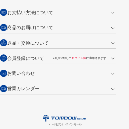
お支払い方法について
クレジットカード
商品のお届けについて
営業日午前11時までの決済完了の
代金引換
返品・交換について
ご注文は翌営業日の発送
銀行振込【前払い】
送料：全国一律 660円（税込）
返品の場合
会員登録について
※会員登録して
ログイン後
に適用されます
詳しくは
ご利用ガイド
をご覧ください。
商品到着後7日以内・未使用品に限り返品を承ります。
問い合わせフォーム
からご連絡ください。詳しくは
特定商取引法に基づく表記
をご覧くださ
・新規ご入会で
500ポイント
プレゼント
お問い合わせ
い。
・税込み2,200円以上のお買い上げで
送料無料
（通常は税込み5,500円以上で送料無料）
交換の場合
・次回のお買い物に使えるポイントがお買い上げごとに
100円につき1ポイ
営業カレンダー
トンボ製品・サービスに関する
商品到着後7日以内に限り交換を承ります。
問い合わせフォーム
からご連絡
ント
付与されます。
お問い合わせ
ください。詳しくは
特定商取引法に基づく表記
をご覧ください。
・ご購入履歴が確認できます。
8
2026.09
月
・領収書のダウンロードができます。
日
月
火
水
木
金
土
日
月
トンボ公式オンラインモールの
会員登録はこちら
購入・返品に関するお問い合わせ
1
トンボ公式オンラインモール