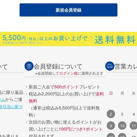
会員登録について
営業カ
いて
※会員登録して
ログイン後
に適用されます
・新規ご入会で
500ポイント
プレゼント
品に限り返品
日
月
火
・税込み2,200円以上のお買い上げで
送料
からご連
ーム
無料
取引法に基づ
（通常は税込み5,500円以上で送料無
2
3
4
料）
・次回のお買い物に使えるポイントがお
9
10
11
買い上げごとに
100円につき1ポイント
付与されます。
換を承りま