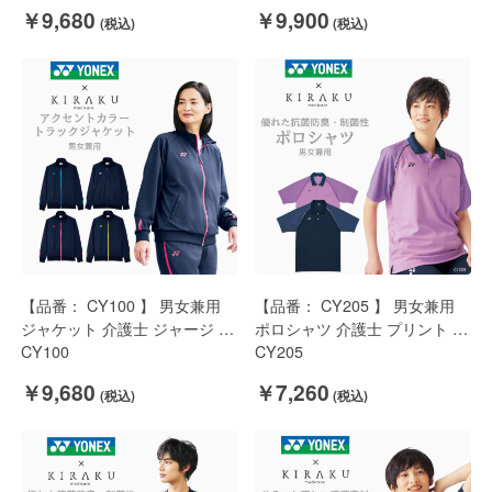
トレッチ YONEX × キラク
￥9,680
￥9,900
【品番： CY100 】 男女兼用
【品番： CY205 】 男女兼用
ジャケット 介護士 ジャージ 上
ポロシャツ 介護士 プリント 抗
着 軽量 ストレッチ パンツあり
CY100
菌 防臭 スポーティ YONEX ×
CY205
YONEX × キラク
キラク
￥9,680
￥7,260