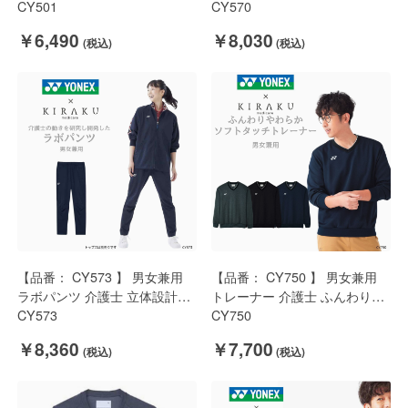
な軽量ストレッチ素材 裾直し
CY501
量ストレッチ 膝二重 裾直し不
CY570
不要 YONEX × キラク
要 YONEX × キラク
￥6,490
￥8,030
【品番： CY573 】 男女兼用
【品番： CY750 】 男女兼用
ラボパンツ 介護士 立体設計で
トレーナー 介護士 ふんわりや
動きやすさを極めた 裾直し不
CY573
わらかソフトタッチ素材
CY750
要 YONEX × キラク
YONEX × キラク
￥8,360
￥7,700