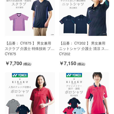
【品番： CY875 】 男女兼用
【品番： CY202 】 男女兼用
スクラブ 介護士 特殊技術 プリ
ニットシャツ 介護士 清涼 スト
ント柄 抗菌 スポーティ
CY875
レッチ 着やすい スポーティ
CY202
YONEX × キラク
YONEX × キラク
￥7,700
￥7,150