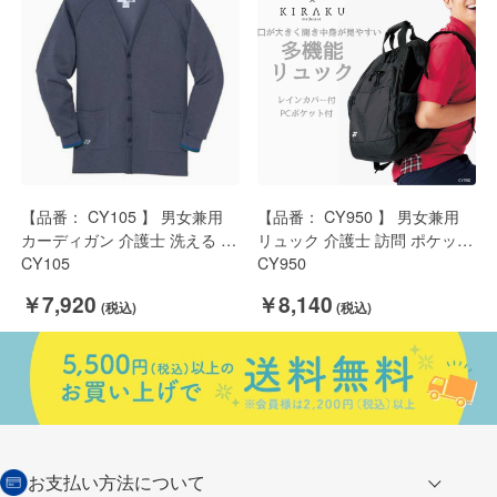
【品番： CY105 】 男女兼用
【品番： CY950 】 男女兼用
カーディガン 介護士 洗える や
リュック 介護士 訪問 ポケット
わらか ロング丈 YONEX × キ
CY105
大容量 レインカバー YONEX ×
CY950
ラク
キラク
￥7,920
￥8,140
お支払い方法について