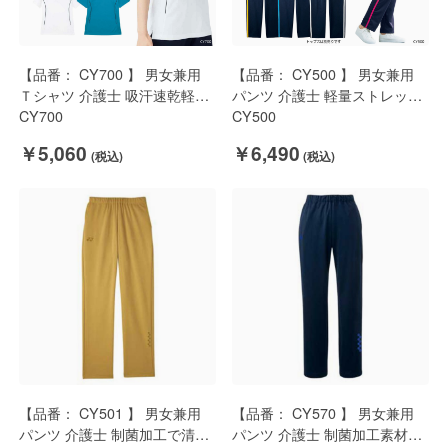
【品番： CY700 】 男女兼用
【品番： CY500 】 男女兼用
Ｔシャツ 介護士 吸汗速乾軽量
パンツ 介護士 軽量ストレッチ
ストレッチ YONEX × キラク
CY700
セットジャケットあり 裾直し
CY500
不要 YONEX × キラク
￥5,060
￥6,490
【品番： CY501 】 男女兼用
【品番： CY570 】 男女兼用
パンツ 介護士 制菌加工で清潔
パンツ 介護士 制菌加工素材軽