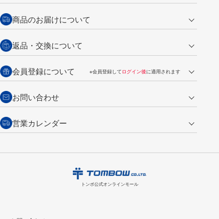
クレジットカード
商品のお届けについて
営業日午前11時までの決済完了の
代金引換
返品・交換について
ご注文は翌営業日の発送
銀行振込【前払い】
送料：全国一律 660円（税込）
返品の場合
会員登録について
※会員登録して
ログイン後
に適用されます
詳しくは
ご利用ガイド
をご覧ください。
商品到着後7日以内・未使用品に限り返品を承ります。
問い合わせフォーム
からご連絡ください。詳しくは
特定商取引法に基づく表記
をご覧くださ
・新規ご入会で
500ポイント
プレゼント
お問い合わせ
い。
・税込み2,200円以上のお買い上げで
送料無料
（通常は税込み5,500円以上で送料無料）
交換の場合
・次回のお買い物に使えるポイントがお買い上げごとに
100円につき1ポイ
営業カレンダー
トンボ製品・サービスに関する
商品到着後7日以内に限り交換を承ります。
問い合わせフォーム
からご連絡
ント
付与されます。
お問い合わせ
ください。詳しくは
特定商取引法に基づく表記
をご覧ください。
・ご購入履歴が確認できます。
8
2026.09
月
・領収書のダウンロードができます。
日
月
火
水
木
金
土
日
月
トンボ公式オンラインモールの
会員登録はこちら
購入・返品に関するお問い合わせ
1
トンボ公式オンラインモール
2
3
4
5
6
7
8
6
7
9
10
11
12
13
14
15
13
14