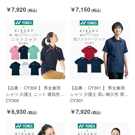
ェック YONEX × キラク
ンプル YONEX × キラク
￥7,920
￥7,150
【品番： CY300 】 男女兼用
【品番： CY301 】 男女兼用
シャツ 介護士 ニット 通気性
シャツ 介護士 高い耐久性 厚素
ストレッチ イージーケア
CY300
材 ポケット付 YONEX × キラ
CY301
YONEX × キラク
ク
￥6,930
￥7,920