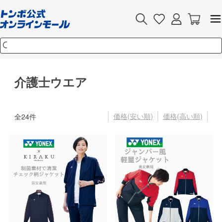
介護士ウエア
価格(安い順)
価格(高い順)
全
24
件