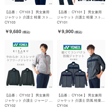
【品番： CY103 】 男女兼用
【品番： CY101 】 男女兼用
ジャケット 介護士 軽量 ストレ
ジャケット 介護士 軽量 ストレ
ッチ チェック 制菌 SEK
CY103
ッチ オールシーズン YONEX ×
CY101
YONEX × キラク
キラク
￥9,680
￥9,900
【品番： CY102 】 男女兼用
【品番： CY104 】 男女兼用
ジャケット 介護士 ジャージ 上
ジャケット 介護士 防風 軽量
着 ふんわり やわらか 中肉 ス
CY102
コンパクト YONEX × キラク
CY104