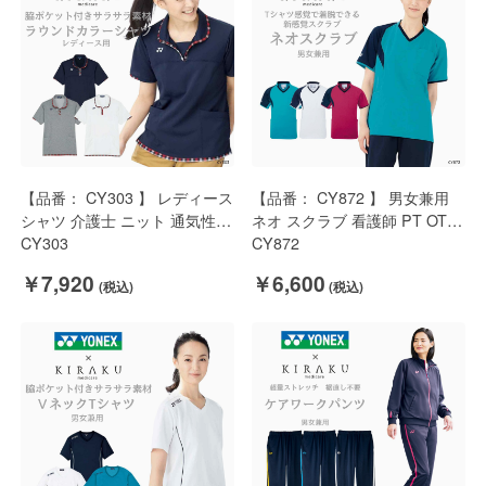
【品番： CY303 】 レディース
【品番： CY872 】 男女兼用
シャツ 介護士 ニット 通気性
ネオ スクラブ 看護師 PT OT
サラサラ素材 チェック
CY303
ストレッチ 通気性 抜群
CY872
YONEX × キラク
YONEX × キラク
￥7,920
￥6,600