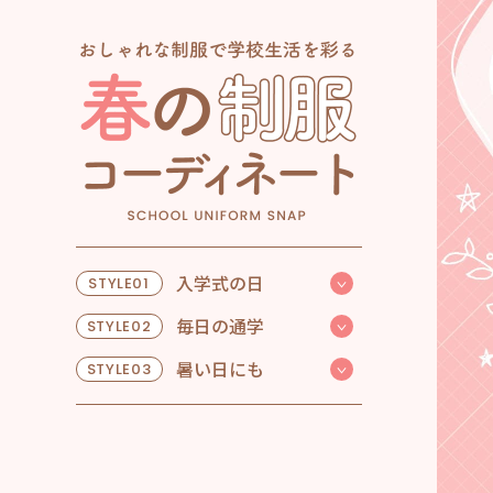
入学式の日
STYLE01
毎日の通学
STYLE02
暑い日にも
STYLE03