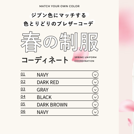
01
NAVY
02
DARK RED
03
GRAY
04
BLACK
05
DARK BROWN
06
NAVY