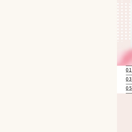
0
0
0