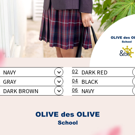
1
02
NAVY
DARK RED
3
04
GRAY
BLACK
5
06
DARK BROWN
NAVY