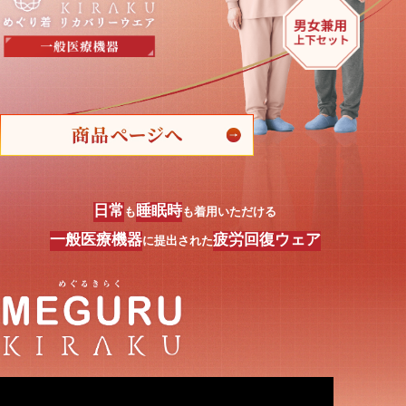
日常
睡眠時
も
も着用いただける
一般医療機器
疲労回復ウェア
に提出された