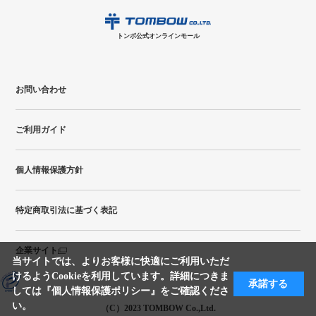
日
月
火
水
木
金
土
日
月
トンボ公式オンラインモールの
会員登録はこちら
購入・返品に関するお問い合わせ
1
トンボ公式オンラインモール
2
3
4
5
6
7
8
6
7
9
10
11
12
13
14
15
13
14
お問い合わせ
16
17
18
19
20
21
22
20
21
ご利用ガイド
23
24
25
26
27
28
29
27
28
30
31
個人情報保護方針
●
配送休日
特定商取引法に基づく表記
企業サイト
当サイトでは、よりお客様に快適にご利用いただ
けるようCookieを利用しています。詳細につきま
承諾する
しては
『個人情報保護ポリシー』
をご確認くださ
い。
（C）2023 TOMBOW Co.,Ltd.