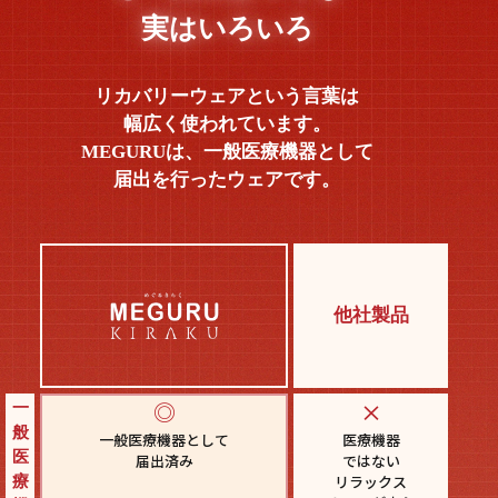
実はいろいろ
リカバリーウェアという言葉は
幅広く使われています。
MEGURUは、一般医療機器として
届出を行ったウェアです。
他社製品
◎
×
一
般
一般医療機器として
医療機器
医
届出済み
ではない
リラックス
療