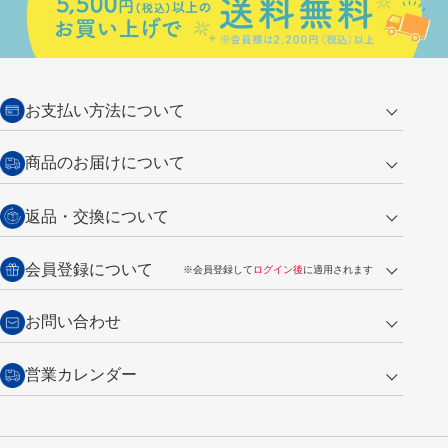
お支払い方法について
クレジットカード
商品のお届けについて
営業日午前11時までの決済完了の
代金引換
返品・交換について
ご注文は翌営業日の発送
銀行振込【前払い】
送料：全国一律 660円（税込）
返品の場合
会員登録について
※会員登録して
ログイン後
に適用されます
詳しくは
ご利用ガイド
をご覧ください。
商品到着後7日以内・未使用品に限り返品を承ります。
問い合わせフォーム
からご連絡ください。詳しくは
特定商取引法に基づく表記
をご覧くださ
・新規ご入会で
500ポイント
プレゼント
お問い合わせ
い。
・税込み2,200円以上のお買い上げで
送料無料
（通常は税込み5,500円以上で送料無料）
交換の場合
・次回のお買い物に使えるポイントがお買い上げごとに
100円につき1ポイ
営業カレンダー
トンボ製品・サービスに関する
商品到着後7日以内に限り交換を承ります。
問い合わせフォーム
からご連絡
ント
付与されます。
お問い合わせ
ください。詳しくは
特定商取引法に基づく表記
をご覧ください。
・ご購入履歴が確認できます。
8
2026.09
月
・領収書のダウンロードができます。