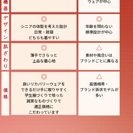
ウェアが中心
機
器
◎
◎
デ
ザ
シニアの体型を考えた設計
年齢を問わない
イ
日常・就寝
標準設計が中心
どちらも着やすい
ン
◎
△
肌
ざ
薄手でさらっと
素材や風合いは
わ
上品な着心地
ブランドごとに異なる
り
◎
△
良いリカバリーウェアを
高価格帯・
できるだけ手に取りやすく
ブランド
訴求モデルが
価
学生服づくりで培った
多い
格
誠実なものづくりで
適正価格に
こだわっています