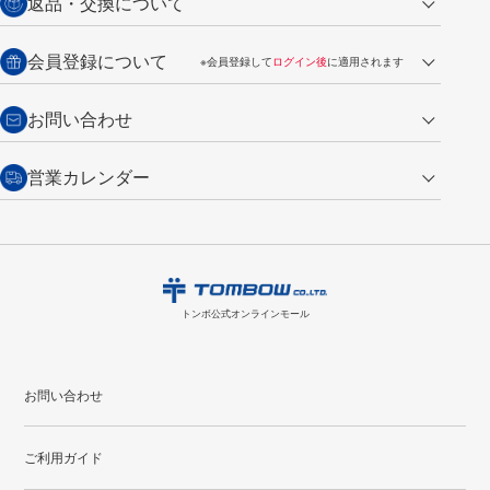
返品・交換について
ご注文は翌営業日の発送
銀行振込【前払い】
送料：全国一律 660円（税込）
返品の場合
会員登録について
※会員登録して
ログイン後
に適用されます
詳しくは
ご利用ガイド
をご覧ください。
商品到着後7日以内・未使用品に限り返品を承ります。
問い合わせフォーム
からご連絡ください。詳しくは
特定商取引法に基づく表記
をご覧くださ
・新規ご入会で
500ポイント
プレゼント
お問い合わせ
い。
・税込み2,200円以上のお買い上げで
送料無料
（通常は税込み5,500円以上で送料無料）
交換の場合
・次回のお買い物に使えるポイントがお買い上げごとに
100円につき1ポイ
営業カレンダー
トンボ製品・サービスに関する
商品到着後7日以内に限り交換を承ります。
問い合わせフォーム
からご連絡
ント
付与されます。
お問い合わせ
ください。詳しくは
特定商取引法に基づく表記
をご覧ください。
・ご購入履歴が確認できます。
8
2026.09
月
・領収書のダウンロードができます。
日
月
火
水
木
金
土
日
月
トンボ公式オンラインモールの
会員登録はこちら
購入・返品に関するお問い合わせ
1
トンボ公式オンラインモール
2
3
4
5
6
7
8
6
7
9
10
11
12
13
14
15
13
14
お問い合わせ
16
17
18
19
20
21
22
20
21
ご利用ガイド
23
24
25
26
27
28
29
27
28