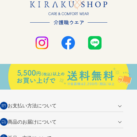
お支払い方法について
クレジットカード
商品のお届けについて
営業日午前11時までの決済完了の
代金引換