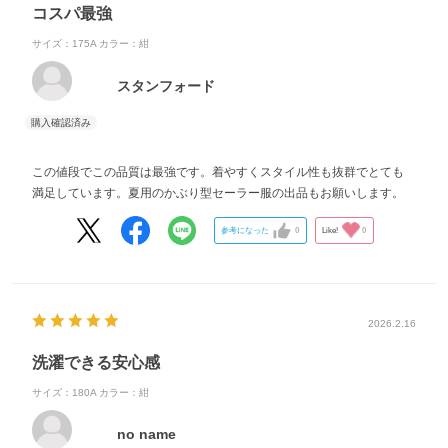
コスパ最強
サイズ：175A
カラー：紺
スタンフォード
この値段でこの品質は最強です。着やすくスタイル性も抜群でとても
満足しています。夏用のかぶり型セーラー服の出品もお願いします。
参考になった
0
Like!
0
2026.2.16
洗濯できる安心感
サイズ：180A
カラー：紺
no name