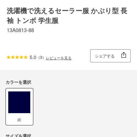
洗濯機で洗えるセーラー服 かぶり型 長
袖 トンボ 学生服
13A0813-88
シェアする
5.0
（3）
レビューを見る
カラーを選択
紺
サイズを選択