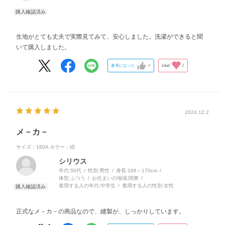
生地がとても丈夫で実際見てみて、安心しました。洗濯ができると聞
いて購入しました。
参考になった
0
Like!
2
2024.12.2
メ－カ－
サイズ：180A
カラー：紺
シリウス
年代:
50代
性別:
男性
身長:
166～170cm
体型:
ふつう
お住まいの地域:
関東
着用する人の年代:
中学生
着用する人の性別:
女性
正式なメ－カ－の商品なので、縫製が、しっかりしています。