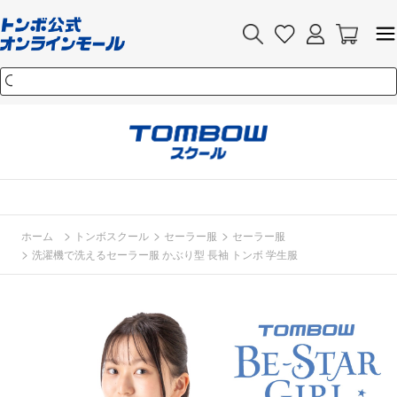
>
>
>
ホーム
トンボスクール
セーラー服
セーラー服
>
洗濯機で洗えるセーラー服 かぶり型 長袖 トンボ 学生服