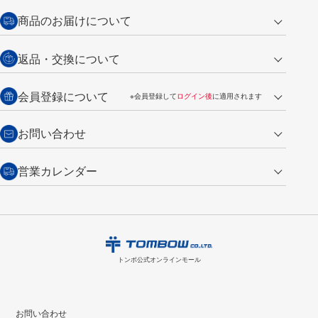
クレジットカード
商品のお届けについて
営業日午前11時までの決済完了の
代金引換
返品・交換について
ご注文は翌営業日の発送
銀行振込【前払い】
送料：全国一律 660円（税込）
返品の場合
会員登録について
※会員登録して
ログイン後
に適用されます
詳しくは
ご利用ガイド
をご覧ください。
商品到着後7日以内・未使用品に限り返品を承ります。
問い合わせフォーム
からご連絡ください。詳しくは
特定商取引法に基づく表記
をご覧くださ
・新規ご入会で
500ポイント
プレゼント
お問い合わせ
い。
・税込み2,200円以上のお買い上げで
送料無料
（通常は税込み5,500円以上で送料無料）
交換の場合
・次回のお買い物に使えるポイントがお買い上げごとに
100円につき1ポイ
営業カレンダー
トンボ製品・サービスに関する
商品到着後7日以内に限り交換を承ります。
問い合わせフォーム
からご連絡
ント
付与されます。
お問い合わせ
ください。詳しくは
特定商取引法に基づく表記
をご覧ください。
・ご購入履歴が確認できます。
8
2026.09
月
・領収書のダウンロードができます。
日
月
火
水
木
金
土
日
月
トンボ公式オンラインモールの
会員登録はこちら
購入・返品に関するお問い合わせ
1
トンボ公式オンラインモール
2
3
4
5
6
7
8
6
7
9
10
11
12
13
14
15
13
14
お問い合わせ