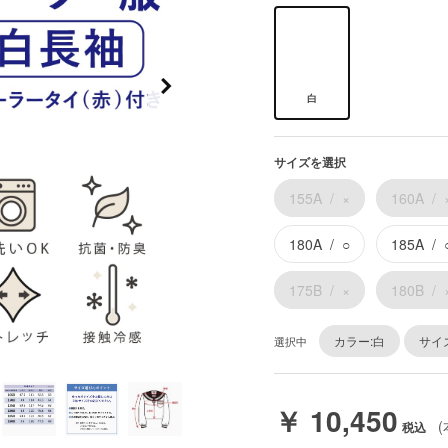
白
サイズを選択
155A
×
160A
180A
○
185A
175B
×
180B
カラー:白
サイズ
選択中
￥ 10,450
(