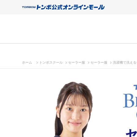
>
>
>
>
ホーム
トンボスクール
セーラー服
セーラー服
洗濯機で洗えるセ