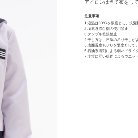
アイロンは当て布をし
注意事項
1.液温は30℃を限度とし、洗
2.塩素系漂白剤の使用禁止
3.タンブル乾燥禁止
4.干し方は、日陰の吊り干しが
5.底面温度160℃を限度とし
6.石油系溶剤による弱いドライ
7.非常に弱い操作によるウエッ