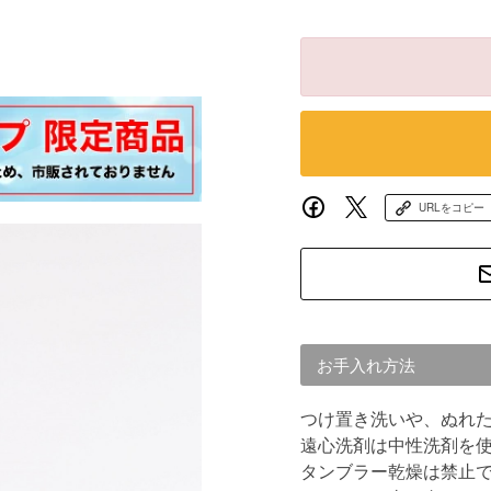
URLをコピー
お手入れ方法
つけ置き洗いや、ぬれ
遠心洗剤は中性洗剤を
タンブラー乾燥は禁止