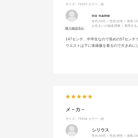
サイズ：75X57
カラー：紺
no name
年代:
50代
性別:
女性
身長:
1
お住まいの地域:
関東
着用する
147センチ、中学生なので長めの57セン
ウエストは下に体操服を着るので大きめに
メ－カ－
サイズ：75X54
カラー：紺
シリウス
年代:
50代
性別:
男性
身長:
1