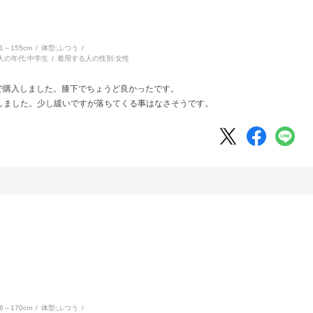
51～155cm
体型:
ふつう
人の年代:
中学生
着用する人の性別:
女性
チで購入しました。膝下でちょうど良かったです。
しました。少し緩いですが落ちてくる事はなさそうです。
66～170cm
体型:
ふつう