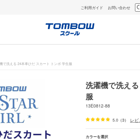
ご利用ガイド
お問い合わせ
機で洗える 24本車ひだ スカート トンボ 学生服
洗濯機で洗える 
服
13E0812-88
5.0
（3）
レビ
カラーを選択