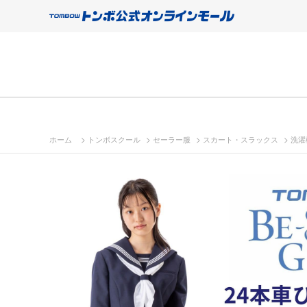
>
>
>
>
ホーム
トンボスクール
セーラー服
スカート・スラックス
洗濯