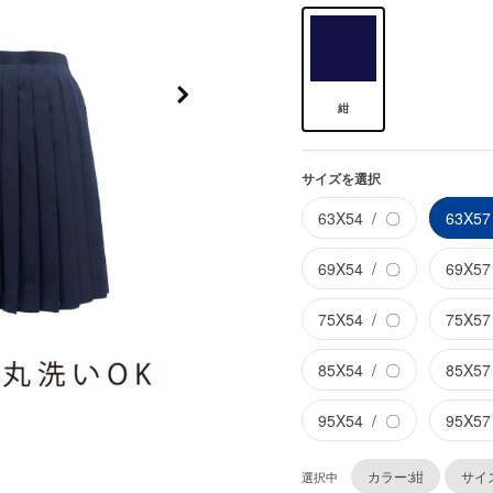
紺
サイズを選択
63X54
〇
63X57
69X54
〇
69X57
75X54
〇
75X57
85X54
〇
85X57
95X54
〇
95X57
カラー:紺
サイズ
選択中