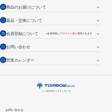
クレジットカード
商品のお届けについて
営業日午前11時までの決済完了の
代金引換
返品・交換について
ご注文は翌営業日の発送
銀行振込【前払い】
送料：全国一律 660円（税込）
返品の場合
会員登録について
※会員登録して
ログイン後
に適用されます
詳しくは
ご利用ガイド
をご覧ください。
商品到着後7日以内・未使用品に限り返品を承ります。
問い合わせフォーム
からご連絡ください。詳しくは
特定商取引法に基づく表記
をご覧くださ
・新規ご入会で
500ポイント
プレゼント
お問い合わせ
い。
・税込み2,200円以上のお買い上げで
送料無料
（通常は税込み5,500円以上で送料無料）
交換の場合
・次回のお買い物に使えるポイントがお買い上げごとに
100円につき1ポイ
営業カレンダー
トンボ製品・サービスに関する
商品到着後7日以内に限り交換を承ります。
問い合わせフォーム
からご連絡
ント
付与されます。
お問い合わせ
ください。詳しくは
特定商取引法に基づく表記
をご覧ください。
・ご購入履歴が確認できます。
8
2026.09
月
・領収書のダウンロードができます。
日
月
火
水
木
金
土
日
月
トンボ公式オンラインモールの
会員登録はこちら
購入・返品に関するお問い合わせ
1
トンボ公式オンラインモール
2
3
4
5
6
7
8
6
7
9
10
11
12
13
14
15
13
14
お問い合わせ