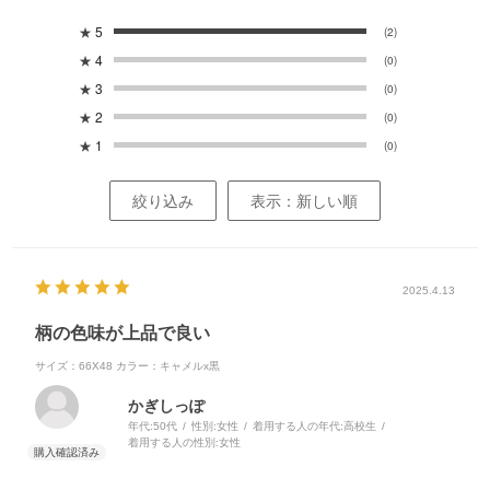
★
5
(2)
★
4
(0)
★
3
(0)
★
2
(0)
★
1
(0)
絞り込み
表示：新しい順
2025.4.13
柄の色味が上品で良い
サイズ：66X48
カラー：キャメルx黒
かぎしっぽ
年代:
50代
性別:
女性
着用する人の年代:
高校生
着用する人の性別:
女性