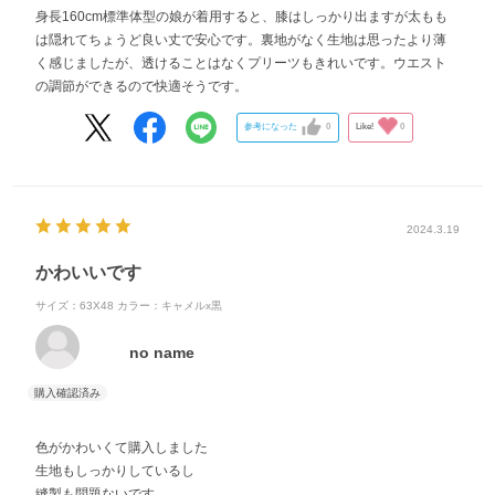
身長160cm標準体型の娘が着用すると、膝はしっかり出ますが太もも
は隠れてちょうど良い丈で安心です。裏地がなく生地は思ったより薄
く感じましたが、透けることはなくプリーツもきれいです。ウエスト
の調節ができるので快適そうです。
参考になった
0
Like!
0
2024.3.19
かわいいです
サイズ：63X48
カラー：キャメルx黒
no name
色がかわいくて購入しました
生地もしっかりしているし
縫製も問題ないです。