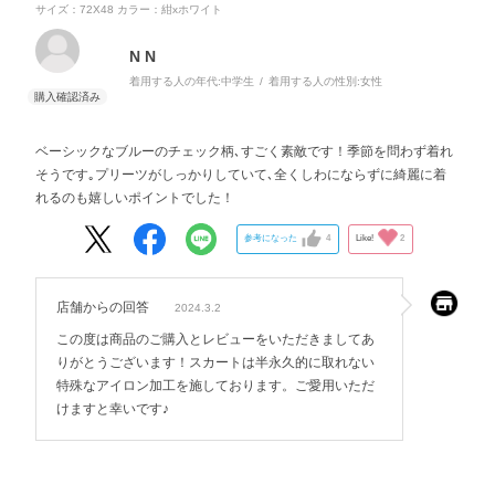
サイズ：72X48
カラー：紺xホワイト
N N
着用する人の年代:
中学生
着用する人の性別:
女性
ベーシックなブルーのチェック柄､すごく素敵です！季節を問わず着れ
そうです｡プリーツがしっかりしていて､全くしわにならずに綺麗に着
れるのも嬉しいポイントでした！
参考になった
4
Like!
2
店舗からの回答
2024.3.2
この度は商品のご購入とレビューをいただきましてあ
りがとうございます！スカートは半永久的に取れない
特殊なアイロン加工を施しております。ご愛用いただ
けますと幸いです♪