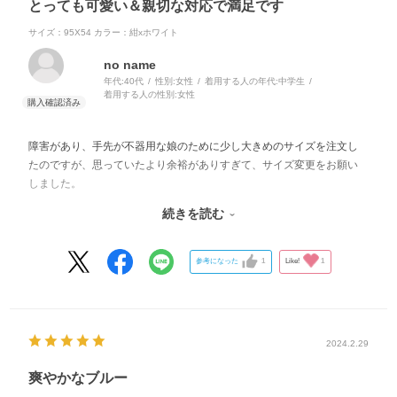
とっても可愛い＆親切な対応で満足です
サイズ：95X54
カラー：紺xホワイト
no name
年代:
40代
性別:
女性
着用する人の年代:
中学生
着用する人の性別:
女性
障害があり、手先が不器用な娘のために少し大きめのサイズを注文し
たのですが、思っていたより余裕がありすぎて、サイズ変更をお願い
しました。
こちらのミスなのに、とても丁寧に対応くださり、あっという間にワ
続きを読む
ンサイズ下の商品を送ってくださいました。
スカートも可愛いし、娘も自分で着やすく大満足です！
参考になった
1
Like!
1
ありがとうございました。
2024.2.29
爽やかなブルー