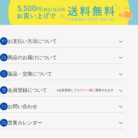
お支払い方法について
クレジットカード
商品のお届けについて
営業日午前11時までの決済完了の
代金引換
返品・交換について
ご注文は翌営業日の発送
銀行振込【前払い】
送料：全国一律 660円（税込）
返品の場合
会員登録について
※会員登録して
ログイン後
に適用されます
詳しくは
ご利用ガイド
をご覧ください。
商品到着後7日以内・未使用品に限り返品を承ります。
問い合わせフォーム
からご連絡ください。詳しくは
特定商取引法に基づく表記
をご覧くださ
・新規ご入会で
500ポイント
プレゼント
お問い合わせ
い。
・税込み2,200円以上のお買い上げで
送料無料
（通常は税込み5,500円以上で送料無料）
交換の場合
・次回のお買い物に使えるポイントがお買い上げごとに
100円につき1ポイ
営業カレンダー
トンボ製品・サービスに関する
商品到着後7日以内に限り交換を承ります。
問い合わせフォーム
からご連絡
ント
付与されます。
お問い合わせ
ください。詳しくは
特定商取引法に基づく表記
をご覧ください。
・ご購入履歴が確認できます。
8
2026.09
月