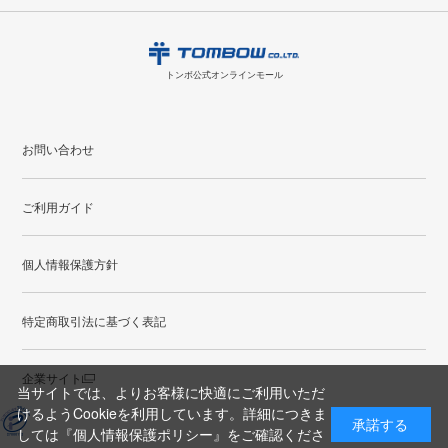
・領収書のダウンロードができます。
日
月
火
水
木
金
土
日
月
トンボ公式オンラインモールの
会員登録はこちら
購入・返品に関するお問い合わせ
1
トンボ公式オンラインモール
2
3
4
5
6
7
8
6
7
9
10
11
12
13
14
15
13
14
お問い合わせ
16
17
18
19
20
21
22
20
21
ご利用ガイド
23
24
25
26
27
28
29
27
28
30
31
個人情報保護方針
●
配送休日
特定商取引法に基づく表記
企業サイト
当サイトでは、よりお客様に快適にご利用いただ
けるようCookieを利用しています。詳細につきま
承諾する
しては
『個人情報保護ポリシー』
をご確認くださ