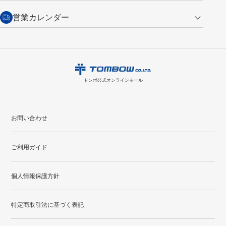
（通常は税込み5,500円以上で送料無料）
交換の場合
・次回のお買い物に使えるポイントがお買い上げごとに
100円につき1ポイ
営業カレンダー
トンボ製品・サービスに関する
商品到着後7日以内に限り交換を承ります。
問い合わせフォーム
からご連絡
ント
付与されます。
お問い合わせ
ください。詳しくは
特定商取引法に基づく表記
をご覧ください。
・ご購入履歴が確認できます。
8
2026.09
月
・領収書のダウンロードができます。
日
月
火
水
木
金
土
日
月
トンボ公式オンラインモールの
会員登録はこちら
購入・返品に関するお問い合わせ
1
トンボ公式オンラインモール
2
3
4
5
6
7
8
6
7
9
10
11
12
13
14
15
13
14
お問い合わせ
16
17
18
19
20
21
22
20
21
ご利用ガイド
23
24
25
26
27
28
29
27
28
30
31
個人情報保護方針
●
配送休日
特定商取引法に基づく表記