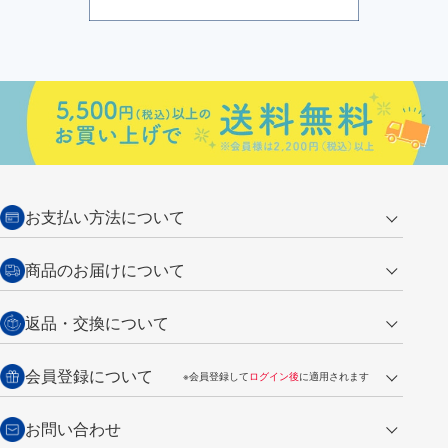
お支払い方法について
クレジットカード
商品のお届けについて
営業日午前11時までの決済完了の
代金引換
返品・交換について
ご注文は翌営業日の発送
銀行振込【前払い】
送料：全国一律 660円（税込）
返品の場合
会員登録について
※会員登録して
ログイン後
に適用されます
詳しくは
ご利用ガイド
をご覧ください。
商品到着後7日以内・未使用品に限り返品を承ります。
問い合わせフォーム
からご連絡ください。詳しくは
特定商取引法に基づく表記
をご覧くださ
・新規ご入会で
500ポイント
プレゼント
お問い合わせ
い。
・税込み2,200円以上のお買い上げで
送料無料