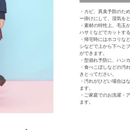
・カビ、異臭予防のた
ー掛けにして、湿気を
・素材の特性上、毛玉
ハサミなどでカットす
・帰宅時にはホコリな
シなどで上から下へと
ができます。
・型崩れ予防に、ハン
・食べこぼしなどの汚
きとってださい。
・汚れがひどい場合は
ます。
・ご家庭でのお洗濯・
ます。