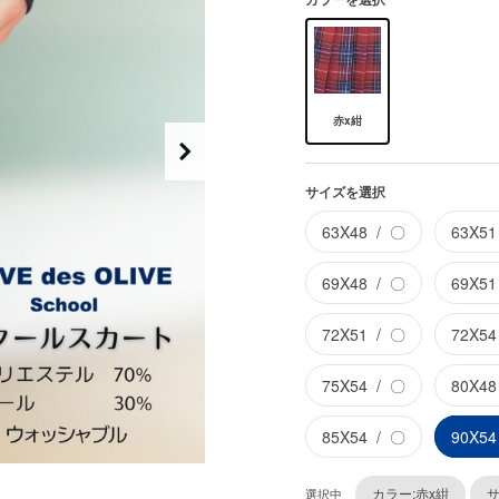
赤x紺
サイズを選択
63X48
〇
63X51
69X48
〇
69X51
72X51
〇
72X54
75X54
〇
80X48
85X54
〇
90X54
カラー:赤x紺
サ
選択中