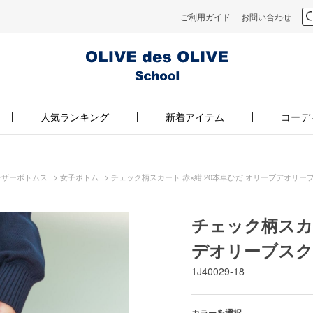
ご利用ガイド
お問い合わせ
人気ランキング
新着アイテム
コーデ
>
>
レザーボトムス
女子ボトム
チェック柄スカート 赤×紺 20本車ひだ オリーブデオリー
チェック柄スカー
デオリーブスク
1J40029-18
カラーを選択