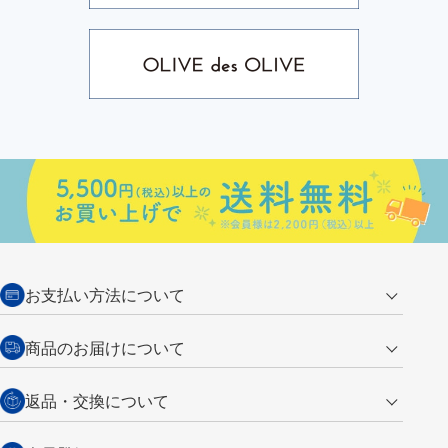
お支払い方法について
クレジットカード
商品のお届けについて
営業日午前11時までの決済完了の
代金引換
返品・交換について
ご注文は翌営業日の発送
銀行振込【前払い】
送料：全国一律 660円（税込）
返品の場合