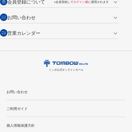
会員登録について
※会員登録して
ログイン後
に適用されます
詳しくは
ご利用ガイド
をご覧ください。
商品到着後7日以内・未使用品に限り返品を承ります。
問い合わせフォーム
からご連絡ください。詳しくは
特定商取引法に基づく表記
をご覧くださ
・新規ご入会で
500ポイント
プレゼント
お問い合わせ
い。
・税込み2,200円以上のお買い上げで
送料無料
（通常は税込み5,500円以上で送料無料）
交換の場合
・次回のお買い物に使えるポイントがお買い上げごとに
100円につき1ポイ
営業カレンダー
トンボ製品・サービスに関する
商品到着後7日以内に限り交換を承ります。
問い合わせフォーム
からご連絡
ント
付与されます。
お問い合わせ
ください。詳しくは
特定商取引法に基づく表記
をご覧ください。
・ご購入履歴が確認できます。
8
2026.09
月
・領収書のダウンロードができます。
日
月
火
水
木
金
土
日
月
トンボ公式オンラインモールの
会員登録はこちら
購入・返品に関するお問い合わせ
1
トンボ公式オンラインモール
2
3
4
5
6
7
8
6
7
9
10
11
12
13
14
15
13
14
お問い合わせ
16
17
18
19
20
21
22
20
21
ご利用ガイド
23
24
25
26
27
28
29
27
28
30
31
個人情報保護方針