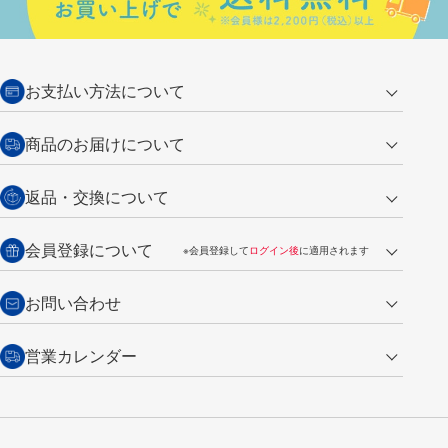
お支払い方法について
クレジットカード
商品のお届けについて
営業日午前11時までの決済完了の
代金引換
返品・交換について
ご注文は翌営業日の発送
銀行振込【前払い】
送料：全国一律 660円（税込）
返品の場合
会員登録について
※会員登録して
ログイン後
に適用されます
詳しくは
ご利用ガイド
をご覧ください。
商品到着後7日以内・未使用品に限り返品を承ります。
問い合わせフォーム
からご連絡ください。詳しくは
特定商取引法に基づく表記
をご覧くださ
・新規ご入会で
500ポイント
プレゼント
お問い合わせ
い。
・税込み2,200円以上のお買い上げで
送料無料
（通常は税込み5,500円以上で送料無料）
交換の場合
・次回のお買い物に使えるポイントがお買い上げごとに
100円につき1ポイ
営業カレンダー
トンボ製品・サービスに関する
商品到着後7日以内に限り交換を承ります。
問い合わせフォーム
からご連絡
ント
付与されます。
お問い合わせ
ください。詳しくは
特定商取引法に基づく表記
をご覧ください。
・ご購入履歴が確認できます。
8
2026.09
月
・領収書のダウンロードができます。
日
月
火
水
木
金
土
日
月
トンボ公式オンラインモールの