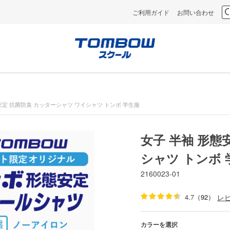
ご利用ガイド
お問い合わせ
安定 抗菌防臭 カッターシャツ ワイシャツ トンボ 学生服
女子 半袖 形態
シャツ トンボ 
2160023-01
4.7
（92）
レ
カラーを選択