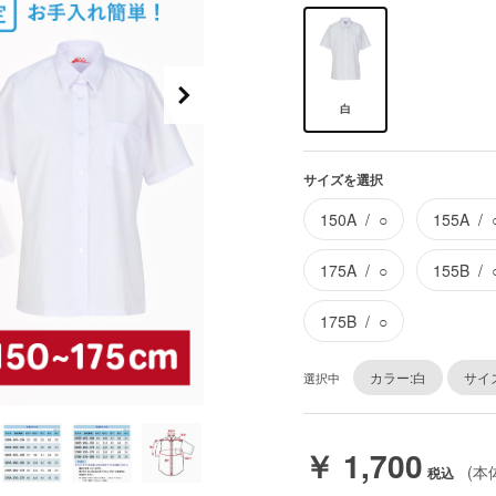
白
サイズを選択
150A
○
155A
175A
○
155B
175B
○
カラー:白
サイズ
選択中
￥ 1,700
(本