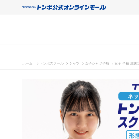
>
>
>
>
ホーム
トンボスクール
シャツ
女子シャツ半袖
女子 半袖 形態