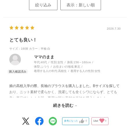
絞り込み
表示：新しい順
2026.7.30
とても良い！
サイズ：160B
カラー：半袖 白
ママのまま
年代:
40代
性別:
女性
身長:
156～160cm
体型:
ふつう
お住まいの地域:
東北
着用する人の年代:
高校生
着用する人の性別:
女性
娘の高校入学の際、長袖のブラウスを購入しました。Bサイズを探して
おり、ニット素材で柔らかく、洗濯しても全くシワにならず、とても
良い商品でした！今回、夏用に同じ素材の半袖を購入しました。
娘の理想としては、シャツを出して着ることがあるので、着丈短めで
続きを読む
ウエストが少し細身になっている商品があると嬉しいそうです。
参考になった
0
Like!
0