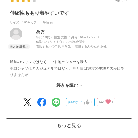
2026.6.5
伸縮性もあり着やすいです
サイズ：165A
カラー：半袖 白
あお
年代:
10代
性別:
女性
身長:
166～170cm
体型:
ふつう
お住まいの地域:
関東
着用する人の年代:
中学生
着用する人の性別:
女性
通常のシャツではなくニット地のシャツを購入
ポロシャツほどカジュアルではなく、見た目は通常の生地と大差はあ
りませんが
着心地は伸縮性もあってよいです
続きを読む
これから夏本番に向け着心地は確認していきたいです
参考になった
0
Like!
0
もっと見る