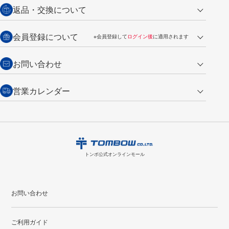
営業日午前11時までの決済完了の
代金引換
返品・交換について
ご注文は翌営業日の発送
銀行振込【前払い】
送料：全国一律 660円（税込）
返品の場合
会員登録について
※会員登録して
ログイン後
に適用されます
詳しくは
ご利用ガイド
をご覧ください。
商品到着後7日以内・未使用品に限り返品を承ります。
問い合わせフォーム
からご連絡ください。詳しくは
特定商取引法に基づく表記
をご覧くださ
・新規ご入会で
500ポイント
プレゼント
お問い合わせ
い。
・税込み2,200円以上のお買い上げで
送料無料
（通常は税込み5,500円以上で送料無料）
交換の場合
・次回のお買い物に使えるポイントがお買い上げごとに
100円につき1ポイ
営業カレンダー
トンボ製品・サービスに関する
商品到着後7日以内に限り交換を承ります。
問い合わせフォーム
からご連絡
ント
付与されます。
お問い合わせ
ください。詳しくは
特定商取引法に基づく表記
をご覧ください。
・ご購入履歴が確認できます。
8
2026.09
月
・領収書のダウンロードができます。
日
月
火
水
木
金
土
日
月
トンボ公式オンラインモールの
会員登録はこちら
購入・返品に関するお問い合わせ
1
トンボ公式オンラインモール
2
3
4
5
6
7
8
6
7
9
10
11
12
13
14
15
13
14
お問い合わせ
16
17
18
19
20
21
22
20
21
ご利用ガイド
23
24
25
26
27
28
29
27
28