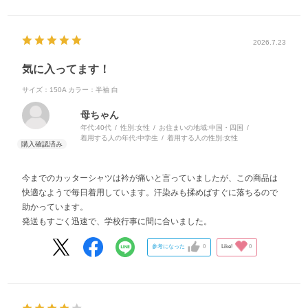
2026.7.23
気に入ってます！
サイズ：150A
カラー：半袖 白
母ちゃん
年代:
40代
性別:
女性
お住まいの地域:
中国・四国
着用する人の年代:
中学生
着用する人の性別:
女性
今までのカッターシャツは衿が痛いと言っていましたが、この商品は
快適なようで毎日着用しています。汗染みも揉めばすぐに落ちるので
助かっています。
発送もすごく迅速で、学校行事に間に合いました。
参考になった
0
Like!
0