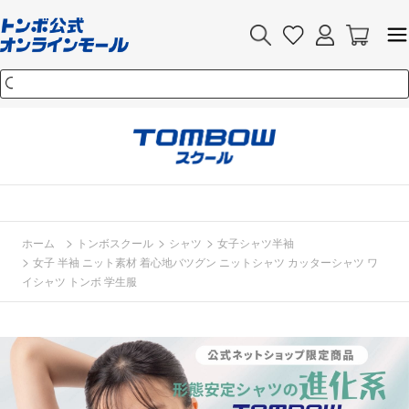
>
>
>
ホーム
トンボスクール
シャツ
女子シャツ半袖
>
女子 半袖 ニット素材 着心地バツグン ニットシャツ カッターシャツ ワ
イシャツ トンボ 学生服