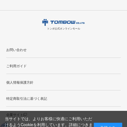
お問い合わせ
ください。詳しくは
特定商取引法に基づく表記
をご覧ください。
・ご購入履歴が確認できます。
8
2026.09
月
・領収書のダウンロードができます。
日
月
火
水
木
金
土
日
月
トンボ公式オンラインモールの
会員登録はこちら
購入・返品に関するお問い合わせ
1
トンボ公式オンラインモール
2
3
4
5
6
7
8
6
7
9
10
11
12
13
14
15
13
14
お問い合わせ
16
17
18
19
20
21
22
20
21
ご利用ガイド
23
24
25
26
27
28
29
27
28
30
31
個人情報保護方針
●
配送休日
特定商取引法に基づく表記
企業サイト
当サイトでは、よりお客様に快適にご利用いただ
けるようCookieを利用しています。詳細につきま