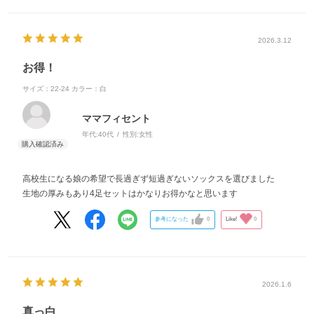
2026.3.12
お得！
サイズ：22-24
カラー：白
ママフィセント
年代:
40代
性別:
女性
高校生になる娘の希望で長過ぎず短過ぎないソックスを選びました
生地の厚みもあり4足セットはかなりお得かなと思います
参考になった
0
Like!
0
2026.1.6
真っ白