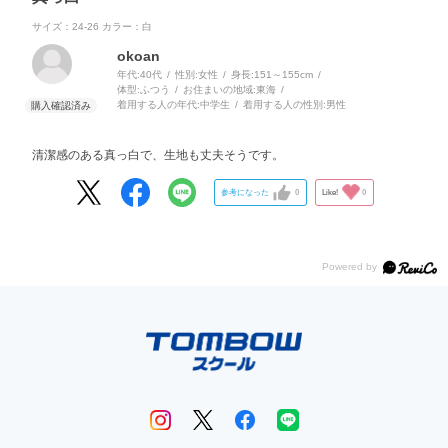
サイズ：24-26
カラー：白
okoan
年代:
40代
性別:
女性
身長:
151～155cm
体型:
ふつう
お住まいの地域:
東海
着用する人の年代:
中学生
着用する人の性別:
男性
清潔感のある真っ白で、生地も丈夫そうです。
参考になった
0
Like!
0