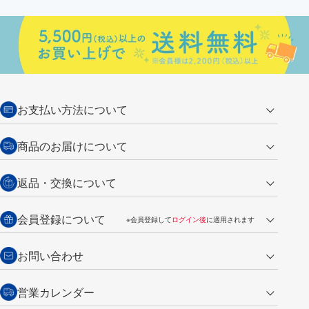
お支払い方法について
クレジットカード
商品のお届けについて
営業日午前11時までの決済完了の
代金引換
返品・交換について
ご注文は翌営業日の発送
銀行振込【前払い】
送料：全国一律 660円（税込）
返品の場合
会員登録について
※会員登録して
ログイン後
に適用されます
詳しくは
ご利用ガイド
をご覧ください。
商品到着後7日以内・未使用品に限り返品を承ります。
問い合わせフォーム
からご連絡ください。詳しくは
特定商取引法に基づく表記
をご覧くださ
・新規ご入会で
500ポイント
プレゼント
お問い合わせ
い。
・税込み2,200円以上のお買い上げで
送料無料
（通常は税込み5,500円以上で送料無料）
交換の場合
・次回のお買い物に使えるポイントがお買い上げごとに
100円につき1ポイ
営業カレンダー
トンボ製品・サービスに関する
商品到着後7日以内に限り交換を承ります。
問い合わせフォーム
からご連絡
ント
付与されます。