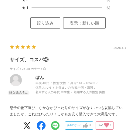
★
1
(0)
絞り込み
表示：新しい順
2026.4.1
サイズ、コスパ◎
サイズ：26-28
カラー：白
ぽん
年代:
40代
性別:
女性
身長:
161～165cm
体型:
ふつう
お住まいの地域:
中国・四国
着用する人の年代:
中学生
着用する人の性別:
男性
息子の靴下選び。なかなかぴったりのサイズがなくいつも妥協してい
ましたが、これはぴったり！しかもお安く購入できて大満足です。
参考になった
0
Like!
0