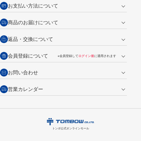
お支払い方法について
クレジットカード
商品のお届けについて
営業日午前11時までの決済完了の
代金引換
返品・交換について
ご注文は翌営業日の発送
銀行振込【前払い】
送料：全国一律 660円（税込）
返品の場合
会員登録について
※会員登録して
ログイン後
に適用されます
詳しくは
ご利用ガイド
をご覧ください。
商品到着後7日以内・未使用品に限り返品を承ります。
問い合わせフォーム
からご連絡ください。詳しくは
特定商取引法に基づく表記
をご覧くださ
・新規ご入会で
500ポイント
プレゼント
お問い合わせ
い。
・税込み2,200円以上のお買い上げで
送料無料
（通常は税込み5,500円以上で送料無料）
交換の場合
・次回のお買い物に使えるポイントがお買い上げごとに
100円につき1ポイ
営業カレンダー
トンボ製品・サービスに関する
商品到着後7日以内に限り交換を承ります。
問い合わせフォーム
からご連絡
ント
付与されます。
お問い合わせ
ください。詳しくは
特定商取引法に基づく表記
をご覧ください。
・ご購入履歴が確認できます。
8
2026.09
月
・領収書のダウンロードができます。
日
月
火
水
木
金
土
日
月
トンボ公式オンラインモールの
会員登録はこちら
購入・返品に関するお問い合わせ
1
トンボ公式オンラインモール
2
3
4
5
6
7
8
6
7