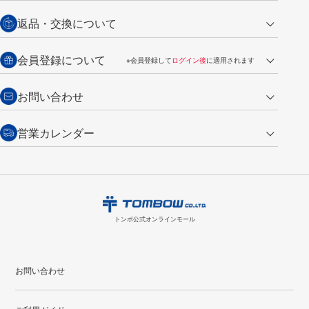
営業日午前11時までの決済完了の
代金引換
返品・交換について
ご注文は翌営業日の発送
銀行振込【前払い】
送料：全国一律 660円（税込）
返品の場合
会員登録について
※会員登録して
ログイン後
に適用されます
詳しくは
ご利用ガイド
をご覧ください。
商品到着後7日以内・未使用品に限り返品を承ります。
問い合わせフォーム
からご連絡ください。詳しくは
特定商取引法に基づく表記
をご覧くださ
・新規ご入会で
500ポイント
プレゼント
お問い合わせ
い。
・税込み2,200円以上のお買い上げで
送料無料
（通常は税込み5,500円以上で送料無料）
交換の場合
・次回のお買い物に使えるポイントがお買い上げごとに
100円につき1ポイ
営業カレンダー
トンボ製品・サービスに関する
商品到着後7日以内に限り交換を承ります。
問い合わせフォーム
からご連絡
ント
付与されます。
お問い合わせ
ください。詳しくは
特定商取引法に基づく表記
をご覧ください。
・ご購入履歴が確認できます。
8
2026.09
月
・領収書のダウンロードができます。
日
月
火
水
木
金
土
日
月
トンボ公式オンラインモールの
会員登録はこちら
購入・返品に関するお問い合わせ
1
トンボ公式オンラインモール
2
3
4
5
6
7
8
6
7
9
10
11
12
13
14
15
13
14
お問い合わせ
16
17
18
19
20
21
22
20
21