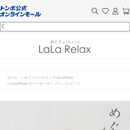
>
ホーム
めぐりメンテナンスLaLaRelax
>
LaLaRelax サマーボーダー ブラック×ピンク