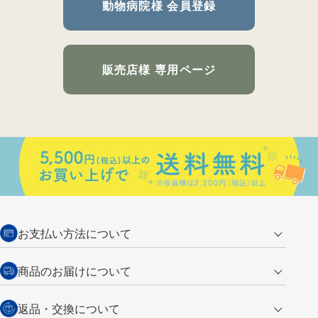
動物病院様 会員登録
販売店様 専用ページ
お支払い方法について
クレジットカード
商品のお届けについて
営業日午前11時までの決済完了の
代金引換
返品・交換について
ご注文は翌営業日の発送