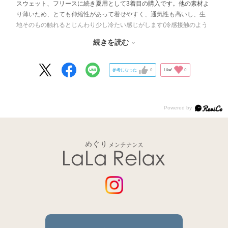
スウェット、フリースに続き夏用として3着目の購入です。他の素材よ
り薄いため、とても伸縮性があって着せやすく、通気性も高いし、生
地そのもの触れるとじんわり少し冷たい感じがします(冷感接触のよう
なヒヤッという感触ではない)。エアコンで冷やしているので、冷えす
続きを読む
ぎないようにと、血行促進の効果は一年通して欲しいなと思っていた
ので、夏用としてとてもよかったです。ポメラニアンですが、他の方
のレビューで「(ダックスじゃないけど)ロングを買ったらゆったり着ら
参考になった
0
Like!
0
れてよかった」というコメントをみて、うちも7kgと大きめポメラニア
ンなものですから、ロングにしてみたところ、しっぽの直前まですっ
ぽりと覆い普通のLよりもしっかり身体を覆うことができました。