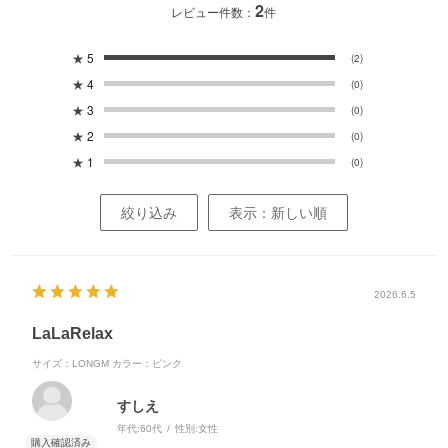
2
レビュー件数：
件
★
5
(2)
★
4
(0)
★
3
(0)
★
2
(0)
★
1
(0)
絞り込み
表示：新しい順
2026.6.5
LaLaRelax
サイズ：LONGM
カラー：ピンク
すしえ
年代:
60代
性別:
女性