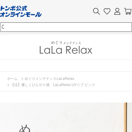
>
ホーム
めぐりメンテナンスLaLaRelax
>
【涼】優しくひんやり感 LaLaRelax UVリブ ピンク