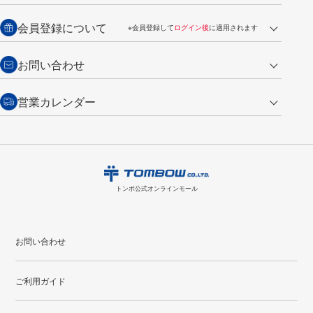
銀行振込【前払い】
送料：全国一律 660円（税込）
返品の場合
会員登録について
※会員登録して
ログイン後
に適用されます
詳しくは
ご利用ガイド
をご覧ください。
商品到着後7日以内・未使用品に限り返品を承ります。
問い合わせフォーム
からご連絡ください。詳しくは
特定商取引法に基づく表記
をご覧くださ
・新規ご入会で
500ポイント
プレゼント
お問い合わせ
い。
・税込み2,200円以上のお買い上げで
送料無料
（通常は税込み5,500円以上で送料無料）
交換の場合
・次回のお買い物に使えるポイントがお買い上げごとに
100円につき1ポイ
営業カレンダー
トンボ製品・サービスに関する
商品到着後7日以内に限り交換を承ります。
問い合わせフォーム
からご連絡
ント
付与されます。
お問い合わせ
ください。詳しくは
特定商取引法に基づく表記
をご覧ください。
・ご購入履歴が確認できます。
8
2026.09
月
・領収書のダウンロードができます。
日
月
火
水
木
金
土
日
月
トンボ公式オンラインモールの
会員登録はこちら
購入・返品に関するお問い合わせ
1
トンボ公式オンラインモール
2
3
4
5
6
7
8
6
7
9
10
11
12
13
14
15
13
14
お問い合わせ
16
17
18
19
20
21
22
20
21
ご利用ガイド
23
24
25
26
27
28
29
27
28
30
31