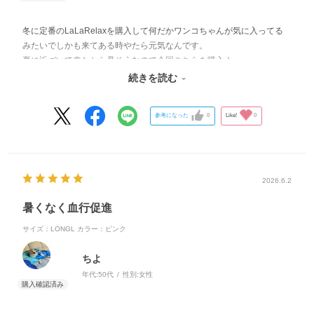
冬に定番のLaLaRelaxを購入して何だかワンコちゃんが気に入ってる
みたいでしかも来てある時やたら元気なんです。
夏に近づいて来たから暑そうなので今回こちらを購入！
手を入れたらヒンヤリしてびっくり！
続きを読む
暑い日の散歩に元気に行けました🐶
参考になった
0
Like!
0
2026.6.2
暑くなく血行促進
サイズ：LONGL
カラー：ピンク
ちよ
年代:
50代
性別:
女性