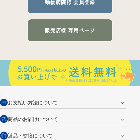
動物病院様 会員登録
販売店様 専用ページ
お支払い方法について
クレジットカード
商品のお届けについて
営業日午前11時までの決済完了の
代金引換
返品・交換について
ご注文は翌営業日の発送