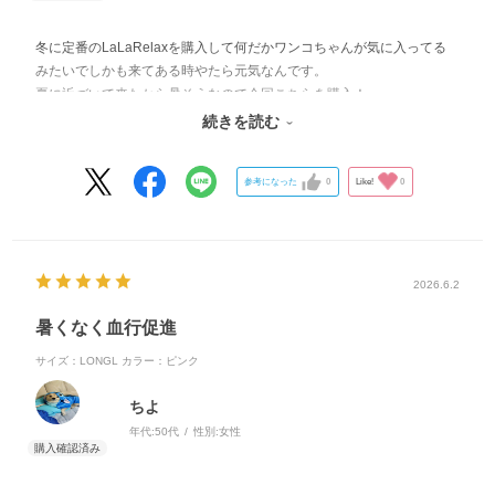
冬に定番のLaLaRelaxを購入して何だかワンコちゃんが気に入ってる
みたいでしかも来てある時やたら元気なんです。
夏に近づいて来たから暑そうなので今回こちらを購入！
手を入れたらヒンヤリしてびっくり！
続きを読む
暑い日の散歩に元気に行けました🐶
参考になった
0
Like!
0
2026.6.2
暑くなく血行促進
サイズ：LONGL
カラー：ピンク
ちよ
年代:
50代
性別:
女性