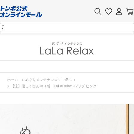
>
ホーム
めぐりメンテナンスLaLaRelax
>
【涼】優しくひんやり感 LaLaRelax UVリブ ピンク